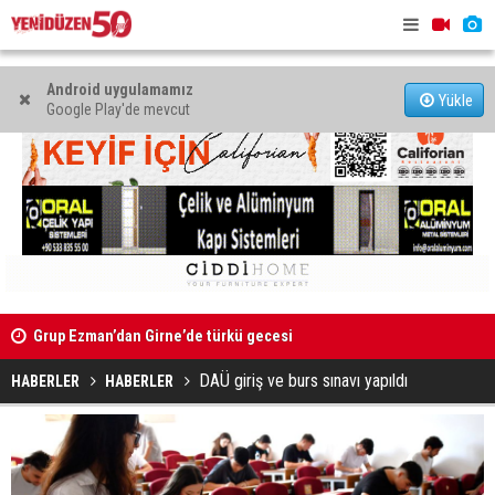
Android uygulamamız
Yükle
Google Play'de mevcut
Kıbrıs’ın güneyinde yıllık enflasyon temmuzda yüzde 2,9
Mahkeme bi
oldu
başlatıldı
DAÜ giriş ve burs sınavı yapıldı
HABERLER
HABERLER