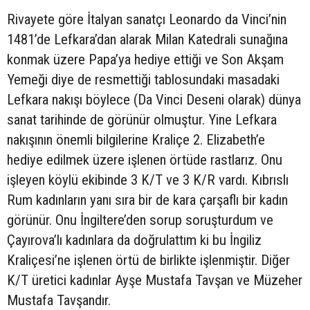
Rivayete göre İtalyan sanatçı Leonardo da Vinci’nin
1481’de Lefkara’dan alarak Milan Katedrali sunağına
konmak üzere Papa’ya hediye ettiği ve Son Akşam
Yemeği diye de resmettiği tablosundaki masadaki
Lefkara nakışı böylece (Da Vinci Deseni olarak) dünya
sanat tarihinde de görünür olmuştur. Yine Lefkara
nakışının önemli bilgilerine Kraliçe 2. Elizabeth’e
hediye edilmek üzere işlenen örtüde rastlarız. Onu
işleyen köylü ekibinde 3 K/T ve 3 K/R vardı. Kıbrıslı
Rum kadınların yanı sıra bir de kara çarşaflı bir kadın
görünür. Onu İngiltere’den sorup soruşturdum ve
Çayırova’lı kadınlara da doğrulattım ki bu İngiliz
Kraliçesi’ne işlenen örtü de birlikte işlenmiştir. Diğer
K/T üretici kadınlar Ayşe Mustafa Tavşan ve Müzeher
Mustafa Tavşandır.