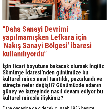
“Daha Sanayi Devrimi
yapılmamışken Lefkara için
'Nakış Sanayi Bölgesi' ibaresi
kullanılıyordu”
İşin ticari boyutuna bakacak olursak İngiliz
Sömürge İdaresi’nden günümüze bu
kültürel miras nasıl tanıtıldı, pazarlandı ve
süreçte neler değişti? Günümüzde adanın
güney ve kuzeyinde nasıl devam ediyor bu
kültürel mirasla ilişkimiz?
Daha öncesine de gidecek olursak 1936 basımı