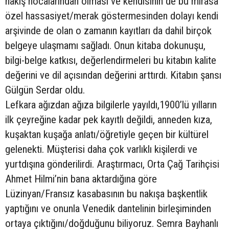
nakış hocalarından olması ve kendisinin de bu mirasa
özel hassasiyet/merak göstermesinden dolayı kendi
arşivinde de olan o zamanın kayıtları da dahil birçok
belgeye ulaşmamı sağladı. Onun kitaba dokunuşu,
bilgi-belge katkısı, değerlendirmeleri bu kitabın kalite
değerini ve dil açısından değerini arttırdı. Kitabın şansı
Gülgün Serdar oldu.
Lefkara ağızdan ağıza bilgilerle yayıldı,1900’lü yılların
ilk çeyreğine kadar pek kayıtlı değildi, anneden kıza,
kuşaktan kuşağa anlatı/öğretiyle geçen bir kültürel
gelenekti. Müşterisi daha çok varlıklı kişilerdi ve
yurtdışına gönderilirdi. Araştırmacı, Orta Çağ Tarihçisi
Ahmet Hilmi’nin bana aktardığına göre
Lüzinyan/Fransız kasabasının bu nakışa başkentlik
yaptığını ve onunla Venedik dantelinin birleşiminden
ortaya çıktığını/doğduğunu biliyoruz. Semra Bayhanlı