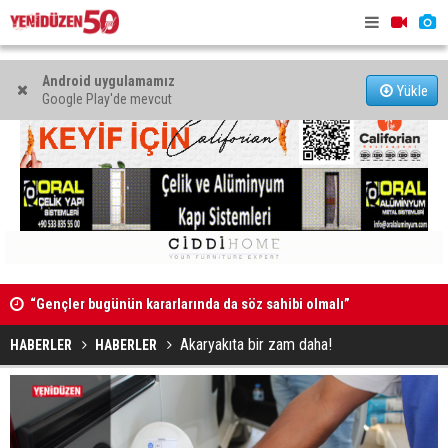
Android uygulamamız
Yükle
Google Play'de mevcut
k
“Gençler bugünün kararlarında da söz sahibi olmalı”
Adana’da Ö
ve Sayman’
Akaryakıta bir zam daha!
HABERLER
HABERLER