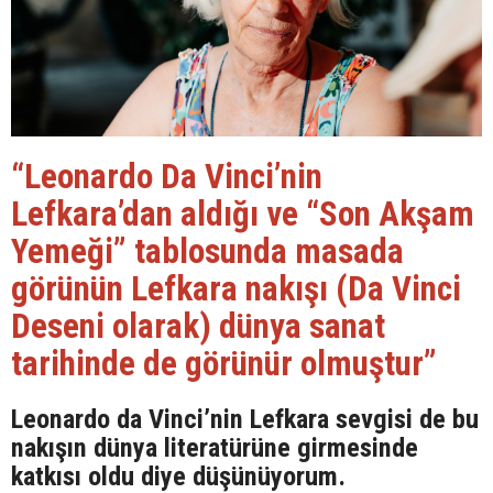
“Leonardo Da Vinci’nin
Lefkara’dan aldığı ve “Son Akşam
Yemeği” tablosunda masada
görünün Lefkara nakışı (Da Vinci
Deseni olarak) dünya sanat
tarihinde de görünür olmuştur”
Leonardo da Vinci’nin Lefkara sevgisi de bu
nakışın dünya literatürüne girmesinde
katkısı oldu diye düşünüyorum.