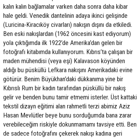
kalın kalın bağlamalar varken daha sonra daha kibar
hale geldi. Venedik dantelinin adaya ikinci gelişinde
(Luricina-Kiracıköy civarları) nakışın dışını da etkiledi.
Ben eski nakışlardan (1962 öncesini kast ediyorum)
yola çıktığımda ilk 1922’de Amerika’dan gelen bir
fotoğrafı kitabımda kullanıyorum. Kıbrıs’ta çalışan bir
maden mühendisi (veya eşi) Kalavason köyünden
aldığı bu püsküllü Lefkara nakışını Amerikadaki evine
götürür. Benim Büyükhan’daki dükkanıma yine bir
Kıbrıslı Rum bir kadın tarafından püsküllü bir nakış
gelir ve benden bunu tamir etmemi isterler. Üst kattaki
tekstil dizayn eğitimi alan rahmetli terzi abimiz Aziz
Hasan Mevlütler beye bunu sorduğumda bana zarar
verebileceğim riskiyle dokunmamamı tavsiye etti. Ben
de sadece fotoğrafını çekerek nakışı kadına geri