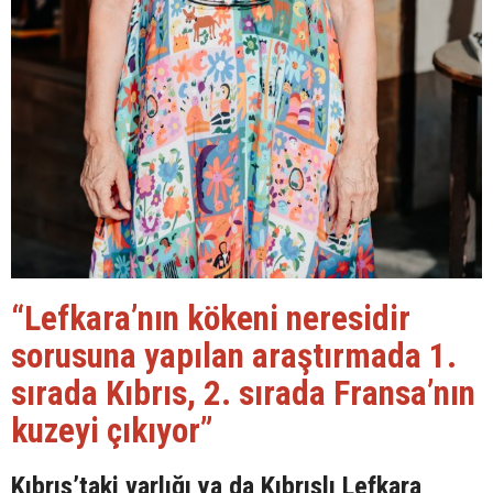
“Lefkara’nın kökeni neresidir
sorusuna yapılan araştırmada 1.
sırada Kıbrıs, 2. sırada Fransa’nın
kuzeyi çıkıyor”
Kıbrıs’taki varlığı ya da Kıbrıslı Lefkara