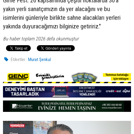
Girne Fest. 26 kapsamında çeşitli noktalarda 30’a
yakın yerli sanatçımızın da yer alacağını ve bu
isimlerini günleriyle birlikte sahne alacakları yerleri
yakında duyuracağımızı bilginize getiririz."
Bu haber toplam 2026 defa okunmuştur
Etiketler :
Murat Şenkul