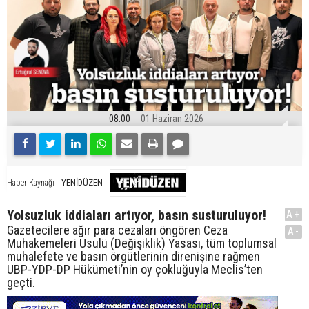
08:00
01 Haziran 2026
YENİDÜZEN
Haber Kaynağı
Yolsuzluk iddiaları artıyor, basın susturuluyor!
A+
Gazetecilere ağır para cezaları öngören Ceza
A-
Muhakemeleri Usulü (Değişiklik) Yasası, tüm toplumsal
muhalefete ve basın örgütlerinin direnişine rağmen
UBP-YDP-DP Hükümeti’nin oy çokluğuyla Meclis’ten
geçti.