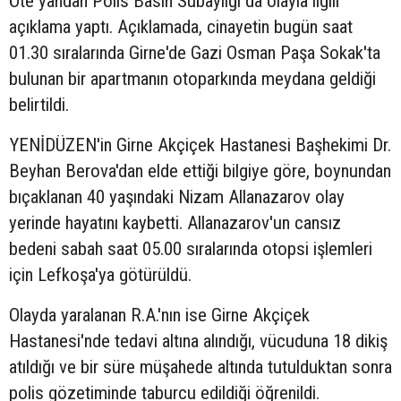
Öte yandan Polis Basın Subaylığı da olayla ilgili
açıklama yaptı. Açıklamada, cinayetin bugün saat
01.30 sıralarında Girne'de Gazi Osman Paşa Sokak'ta
bulunan bir apartmanın otoparkında meydana geldiği
belirtildi.
YENİDÜZEN'in Girne Akçiçek Hastanesi Başhekimi Dr.
Beyhan Berova'dan elde ettiği bilgiye göre, boynundan
bıçaklanan 40 yaşındaki Nizam Allanazarov olay
yerinde hayatını kaybetti. Allanazarov'un cansız
bedeni sabah saat 05.00 sıralarında otopsi işlemleri
için Lefkoşa'ya götürüldü.
Olayda yaralanan R.A.'nın ise Girne Akçiçek
Hastanesi'nde tedavi altına alındığı, vücuduna 18 dikiş
atıldığı ve bir süre müşahede altında tutulduktan sonra
polis gözetiminde taburcu edildiği öğrenildi.