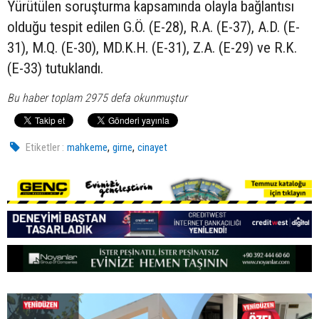
Yürütülen soruşturma kapsamında olayla bağlantısı
olduğu tespit edilen G.Ö. (E-28), R.A. (E-37), A.D. (E-
31), M.Q. (E-30), MD.K.H. (E-31), Z.A. (E-29) ve R.K.
(E-33) tutuklandı.
Bu haber toplam 2975 defa okunmuştur
,
,
Etiketler :
mahkeme
girne
cinayet