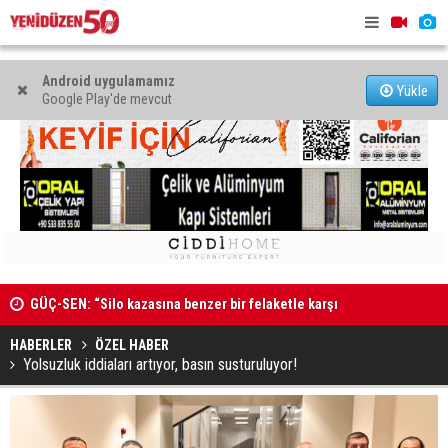
Android uygulamamız
Yükle
Google Play'de mevcut
GÜÇ-SEN: “Silo kazasına benzer bir felaketle karşı
Genç Hekim
karşıya kalınmaması adına harekete geçtik
MAHKEME İLANI
açtı
HABERLER
ÖZEL HABER
Yolsuzluk iddiaları artıyor, basın susturuluyor!