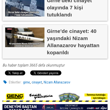
Girne'deki cinayet
olayında 7 kişi
tutuklandı
Girne'de cinayet: 40
yaşındaki Nizam
Allanazarov hayattan
koparıldı
Bu haber toplam 3665 defa okunmuştur
,
,
Etiketler :
girne
cinayet
Nizam Allanazarov