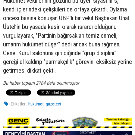
Hükümet vekillerinin gözünü bürüyen siyasi hırs,
kendi içlerindeki çelişkileri de ortaya çıkardı. Oylama
öncesi basına konuşan UBP’li bir vekil Başbakan Ünal
Üstel’in bu yasada kesin olarak ısrarcı olduğunu
vurgulayarak, "Partinin bağırsakları temizlenmeli,
umarım hükümet düşer" dedi ancak buna rağmen,
Genel Kurul salonuna girildiğinde “grup disiplini”
gereği el kaldırıp "parmakçılık" görevini eksiksiz yerine
getirmesi dikkat çekti.
Bu haber toplam 2784 defa okunmuştur
,
Etiketler :
hükümet
gazeteci