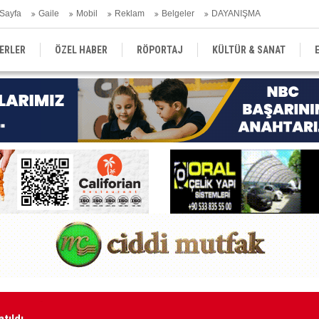
Sayfa
Gaile
Mobil
Reklam
Belgeler
DAYANIŞMA
ERLER
ÖZEL HABER
RÖPORTAJ
KÜLTÜR & SANAT
EĞİTİM
YEREL YÖNETİM
DERGİLER
SEKTÖR
tıldı
Ku