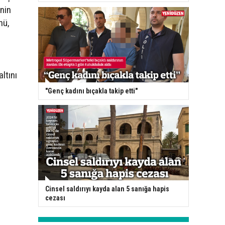
'nin
nü,
ltını
"Genç kadını bıçakla takip etti"
Cinsel saldırıyı kayda alan 5 sanığa hapis
cezası