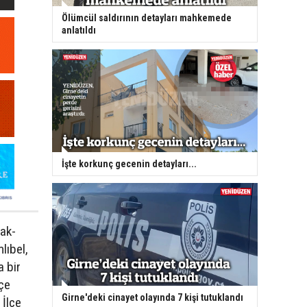
Ölümcül saldırının detayları mahkemede
anlatıldı
İşte korkunç gecenin detayları...
cak-
lıbel,
a bir
lçe
Girne'deki cinayet olayında 7 kişi tutuklandı
 İlçe