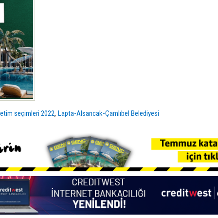
,
netim seçimleri 2022
Lapta-Alsancak-Çamlıbel Belediyesi