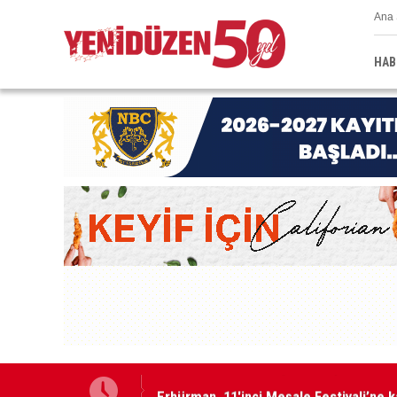
Ana 
HAB
Erhürman, 11'inci Meşale Festivali’ne ka