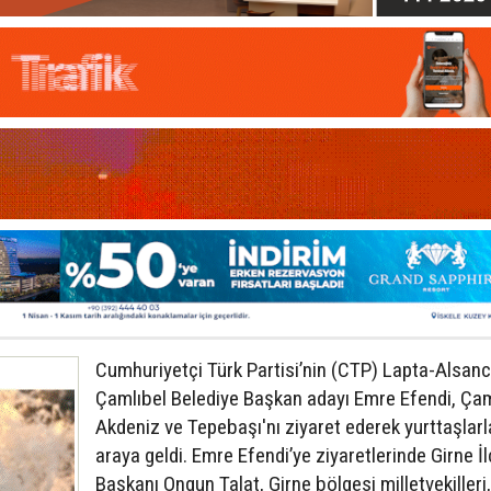
Cumhuriyetçi Türk Partisi’nin (CTP) Lapta-Alsan
Çamlıbel Belediye Başkan adayı Emre Efendi, Çam
Akdeniz ve Tepebaşı'nı ziyaret ederek yurttaşlarl
araya geldi. Emre Efendi’ye ziyaretlerinde Girne İ
Başkanı Ongun Talat, Girne bölgesi milletvekilleri,