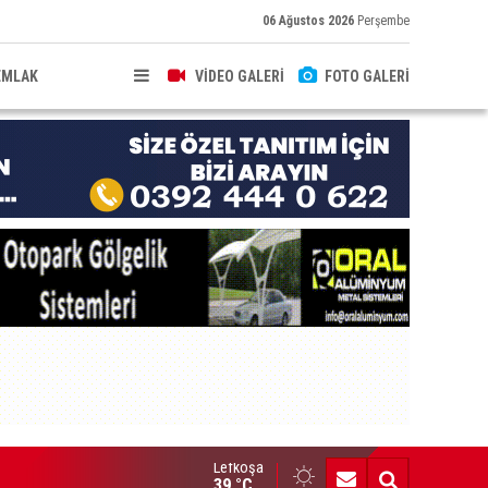
06 Ağustos 2026
Perşembe
EMLAK
VİDEO GALERİ
FOTO GALERİ
Lefkoşa
veyt’ten Kayıp Şahıslar Komitesi’ne 50 bin dolar katkı
39 °C