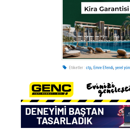
,
,
Etiketler :
ctp
Emre Efendi
yerel yö