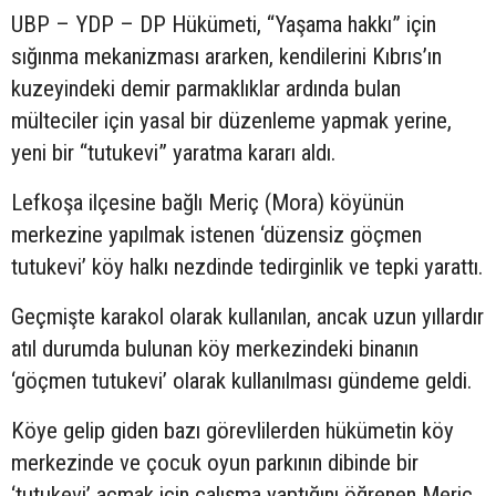
UBP – YDP – DP Hükümeti, “Yaşama hakkı” için
sığınma mekanizması ararken, kendilerini Kıbrıs’ın
kuzeyindeki demir parmaklıklar ardında bulan
mülteciler için yasal bir düzenleme yapmak yerine,
yeni bir “tutukevi” yaratma kararı aldı.
Lefkoşa ilçesine bağlı Meriç (Mora) köyünün
merkezine yapılmak istenen ‘düzensiz göçmen
tutukevi’ köy halkı nezdinde tedirginlik ve tepki yarattı.
Geçmişte karakol olarak kullanılan, ancak uzun yıllardır
atıl durumda bulunan köy merkezindeki binanın
‘göçmen tutukevi’ olarak kullanılması gündeme geldi.
Köye gelip giden bazı görevlilerden hükümetin köy
merkezinde ve çocuk oyun parkının dibinde bir
‘tutukevi’ açmak için çalışma yaptığını öğrenen Meriç