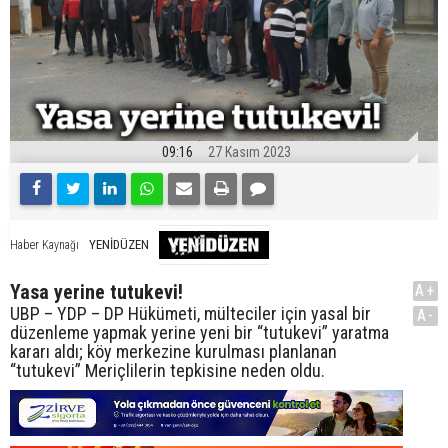
09:16
27 Kasım 2023
YENİDÜZEN
Haber Kaynağı
Yasa yerine tutukevi!
A+
UBP – YDP – DP Hükümeti, mülteciler için yasal bir
A-
düzenleme yapmak yerine yeni bir “tutukevi” yaratma
kararı aldı; köy merkezine kurulması planlanan
“tutukevi” Meriçlilerin tepkisine neden oldu.