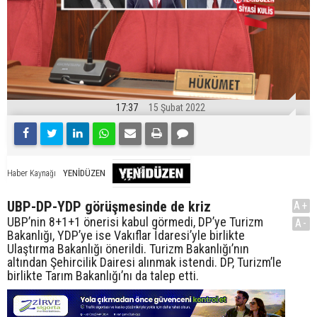
17:37
15 Şubat 2022
YENİDÜZEN
Haber Kaynağı
UBP-DP-YDP görüşmesinde de kriz
A+
UBP’nin 8+1+1 önerisi kabul görmedi, DP’ye Turizm
A-
Bakanlığı, YDP’ye ise Vakıflar İdaresi’yle birlikte
Ulaştırma Bakanlığı önerildi. Turizm Bakanlığı’nın
altından Şehircilik Dairesi alınmak istendi. DP, Turizm’le
birlikte Tarım Bakanlığı’nı da talep etti.