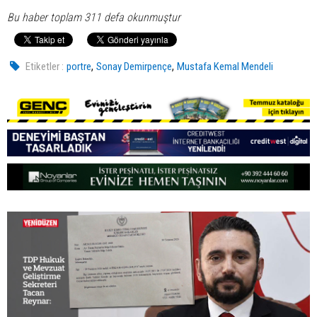
Bu haber toplam 311 defa okunmuştur
,
,
Etiketler :
portre
Sonay Demirpençe
Mustafa Kemal Mendeli