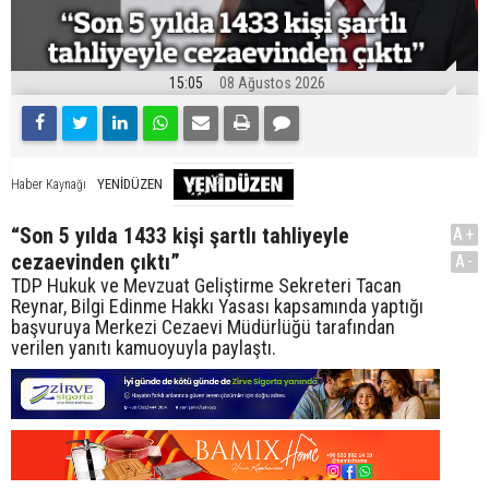
15:05
08 Ağustos 2026
YENİDÜZEN
Haber Kaynağı
“Son 5 yılda 1433 kişi şartlı tahliyeyle
A+
cezaevinden çıktı”
A-
TDP Hukuk ve Mevzuat Geliştirme Sekreteri Tacan
Reynar, Bilgi Edinme Hakkı Yasası kapsamında yaptığı
başvuruya Merkezi Cezaevi Müdürlüğü tarafından
verilen yanıtı kamuoyuyla paylaştı.