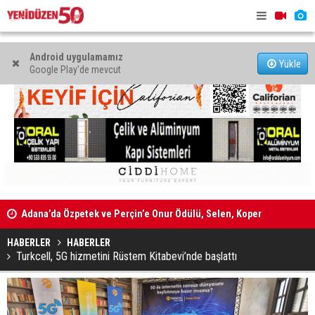
Android uygulamamız
Yükle
Google Play'de mevcut
Adana’da Özpetek ve Perçin’e Onur Ödülü, Selen, Koper
ve Sayman’a ise Emek Ödülü
Sıla Usar İ
44 araç trafikten men edildi
mektupların
HABERLER
HABERLER
Turkcell, 5G hizmetini Rüstem Kitabevi’nde başlattı