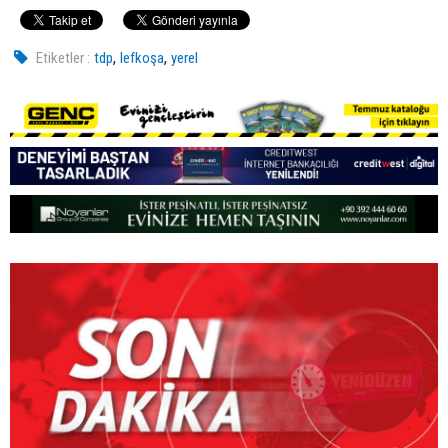
,
,
Etiketler :
tdp
lefkoşa
yerel