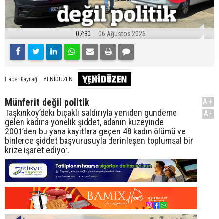
07:30
06 Ağustos 2026
YENİDÜZEN
Haber Kaynağı
Münferit değil politik
A+
Taşkınköy’deki bıçaklı saldırıyla yeniden gündeme
A-
gelen kadına yönelik şiddet, adanın kuzeyinde
2001’den bu yana kayıtlara geçen 48 kadın ölümü ve
binlerce şiddet başvurusuyla derinleşen toplumsal bir
krize işaret ediyor.