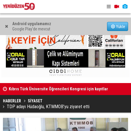
Android uygulamamız
Yükle
Google Play'de mevcut
Kıbrıs Türk Üniversite Öğrencileri Kongresi için kayıtlar
Dikkat kesi
sürüyor
HABERLER
SİYASET
TDP adayı Hüdaoğlu, KTMMOB’yu ziyaret etti