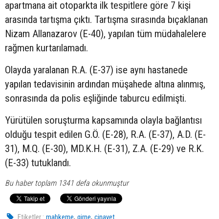
apartmana ait otoparkta ilk tespitlere göre 7 kişi
arasında tartışma çıktı. Tartışma sırasında bıçaklanan
Nizam Allanazarov (E-40), yapılan tüm müdahalelere
rağmen kurtarılamadı.
Olayda yaralanan R.A. (E-37) ise aynı hastanede
yapılan tedavisinin ardından müşahede altına alınmış,
sonrasında da polis eşliğinde taburcu edilmişti.
Yürütülen soruşturma kapsamında olayla bağlantısı
olduğu tespit edilen G.Ö. (E-28), R.A. (E-37), A.D. (E-
31), M.Q. (E-30), MD.K.H. (E-31), Z.A. (E-29) ve R.K.
(E-33) tutuklandı.
Bu haber toplam 1341 defa okunmuştur
,
,
Etiketler :
mahkeme
girne
cinayet