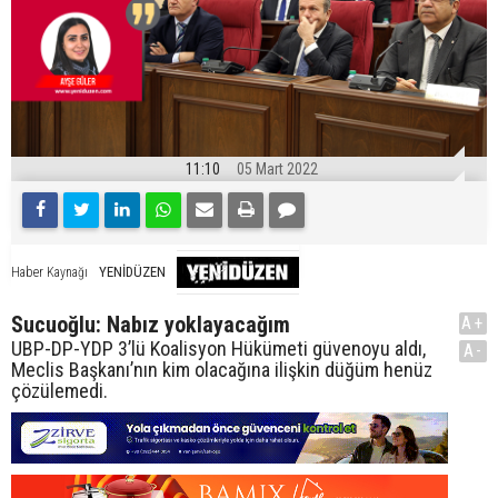
11:10
05 Mart 2022
YENİDÜZEN
Haber Kaynağı
Sucuoğlu: Nabız yoklayacağım
A+
UBP-DP-YDP 3’lü Koalisyon Hükümeti güvenoyu aldı,
A-
Meclis Başkanı’nın kim olacağına ilişkin düğüm henüz
çözülemedi.