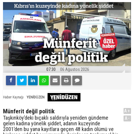
07:30
06 Ağustos 2026
YENİDÜZEN
Haber Kaynağı
Münferit değil politik
A+
Taşkınköy’deki bıçaklı saldırıyla yeniden gündeme
A-
gelen kadına yönelik şiddet, adanın kuzeyinde
2001’den bu yana kayıtlara geçen 48 kadın ölümü ve