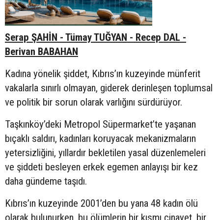
Serap ŞAHİN - Tümay TUĞYAN - Recep DAL -
Berivan BABAHAN
Kadına yönelik şiddet, Kıbrıs’ın kuzeyinde münferit
vakalarla sınırlı olmayan, giderek derinleşen toplumsal
ve politik bir sorun olarak varlığını sürdürüyor.
Taşkınköy’deki Metropol Süpermarket’te yaşanan
bıçaklı saldırı, kadınları koruyacak mekanizmaların
yetersizliğini, yıllardır bekletilen yasal düzenlemeleri
ve şiddeti besleyen erkek egemen anlayışı bir kez
daha gündeme taşıdı.
Kıbrıs’ın kuzeyinde 2001’den bu yana 48 kadın ölü
olarak bulunurken, bu ölümlerin bir kısmı cinayet, bir