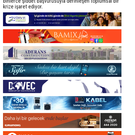
binlerce şiddet başvurusuyla derinleşen toplumsal bir
krize işaret ediyor.