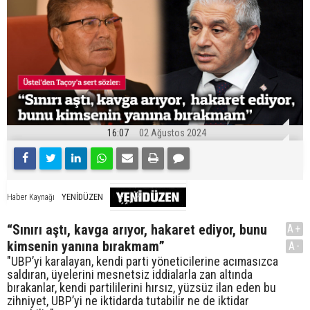
16:07
02 Ağustos 2024
YENİDÜZEN
Haber Kaynağı
“Sınırı aştı, kavga arıyor, hakaret ediyor, bunu
A+
kimsenin yanına bırakmam”
A-
"UBP’yi karalayan, kendi parti yöneticilerine acımasızca
saldıran, üyelerini mesnetsiz iddialarla zan altında
bırakanlar, kendi partililerini hırsız, yüzsüz ilan eden bu
zihniyet, UBP’yi ne iktidarda tutabilir ne de iktidar