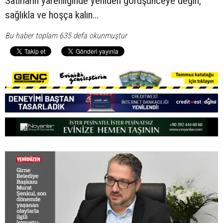
Satırların yarenliğinde yeniden görüşünceye değin,
sağlıkla ve hoşça kalın…
Bu haber toplam 635 defa okunmuştur