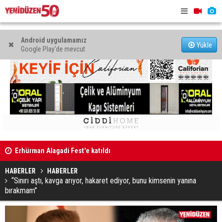
Android uygulamamız
Yükle
Google Play'de mevcut
Erhürman Alagadi Fest'e katıldı
Yetişemedi
Eğlence mekanında kanunsuz silahla yakalandı
Var
HABERLER
HABERLER
“Sınırı aştı, kavga arıyor, hakaret ediyor, bunu kimsenin yanına
bırakmam”