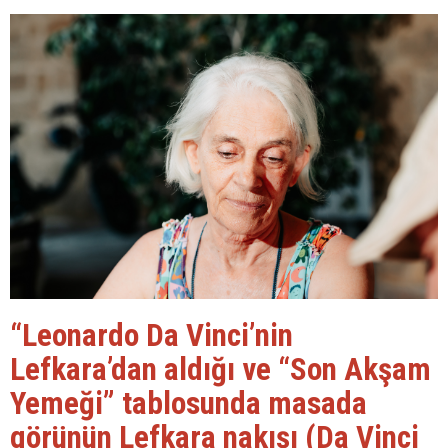
“Leonardo Da Vinci’nin
Lefkara’dan aldığı ve “Son Akşam
Yemeği” tablosunda masada
görünün Lefkara nakışı (Da Vinci