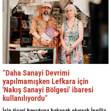
“Daha Sanayi Devrimi
yapılmamışken Lefkara için
'Nakış Sanayi Bölgesi' ibaresi
kullanılıyordu”
İşin ticari boyutuna bakacak olursak İngiliz