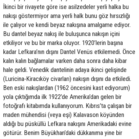
İkinci bir rivayete göre ise asilzedeler yerli halka bu
nakışı göstermiyor ama yerli halk bunu göz hırsızlığı
ile çalıyor ve kendi beyaz nakışına amalgame ediyor.
Bu dantel beyaz nakış ile buluşunca nakışın içini
etkiliyor ve bu bir marka oluyor. 1920’lerin başına
kadar Lefkara’nın dışını Dantel Venüs etkilemedi. Önce
kalın kalın bağlamalar varken daha sonra daha kibar
hale geldi. Venedik dantelinin adaya ikinci gelişinde
(Luricina-Kiracıköy civarları) nakışın dışını da etkiledi.
Ben eski nakışlardan (1962 öncesini kast ediyorum)
yola çıktığımda ilk 1922’de Amerika’dan gelen bir
fotoğrafı kitabımda kullanıyorum. Kıbrıs’ta çalışan bir
maden mühendisi (veya eşi) Kalavason köyünden
aldığı bu püsküllü Lefkara nakışını Amerikadaki evine
götürür. Benim Büyükhan’daki dükkanıma yine bir