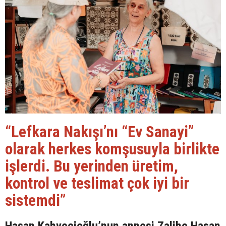
“Lefkara Nakışı’nı “Ev Sanayi”
olarak herkes komşusuyla birlikte
işlerdi. Bu yerinden üretim,
kontrol ve teslimat çok iyi bir
sistemdi”
Hasan Kahvecioğlu’nun annesi Zalihe Hasan