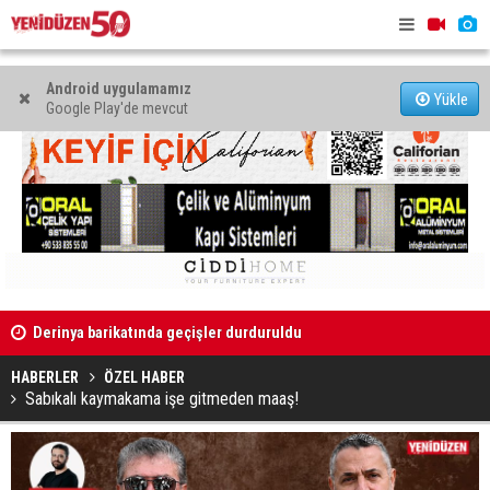
Android uygulamamız
Yükle
Google Play'de mevcut
Derinya barikatında geçişler durduruldu
“Lefkara Na
değer olam
HABERLER
ÖZEL HABER
Sabıkalı kaymakama işe gitmeden maaş!