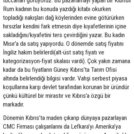
tüccarları görüyoruz. Bu pazarlamayı yapan bir Kıbrıslı
Rum kadının bu konuda yazdığı kitabı okurken
topladığı nakışları dağ köylerinden evine götürürken
hırsızlar kendini fark etmesin diye kıyafetlerinin içine
sakladığını/kıyafetini ters çevirdiğini yazar. Bu kadın
Mısır’a da satış yapıyordu. O dönemde satış fiyatını
İngiliz hakim belirlerdi(alt-üst satış fiyatı ve
kategorizasyon-fiyat skalası vardı). Çok yakın zamana
kadar da bu fiyatların Güney Kıbrıs’ta Tarım Ofisi
altında belirlendiği bilgisi vardır. Vahşi serbest piyasa
koşullarına karşı devlet tarafından korunan bir üründür
çünkü kültürel bir mirastır ve Kıbrıs’a özgü bir
markadır.
Dönemin Kıbrıs’ta maden çıkarıp dünyaya pazarlayan
CMC Firması çalışanlarını da Lefkara’yı Amerika’ya