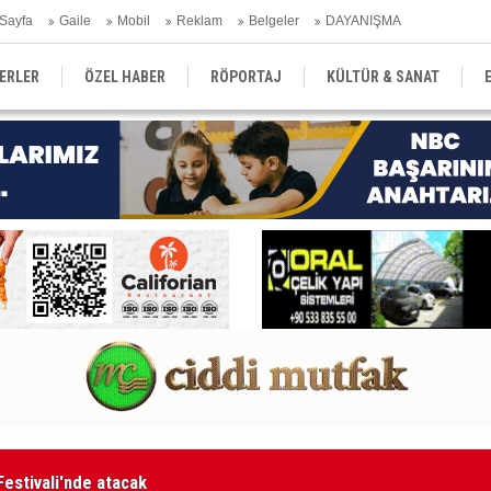
Sayfa
Gaile
Mobil
Reklam
Belgeler
DAYANIŞMA
ERLER
ÖZEL HABER
RÖPORTAJ
KÜLTÜR & SANAT
EĞİTİM
YEREL YÖNETİM
DERGİLER
SEKTÖR
aketle karşı karşıya kalınmaması adına harekete geçtik
MA