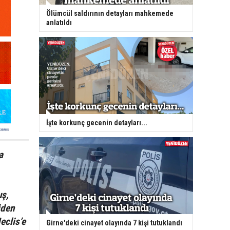
Ölümcül saldırının detayları mahkemede
anlatıldı
İşte korkunç gecenin detayları...
a
uş,
iden
eclis’e
Girne'deki cinayet olayında 7 kişi tutuklandı