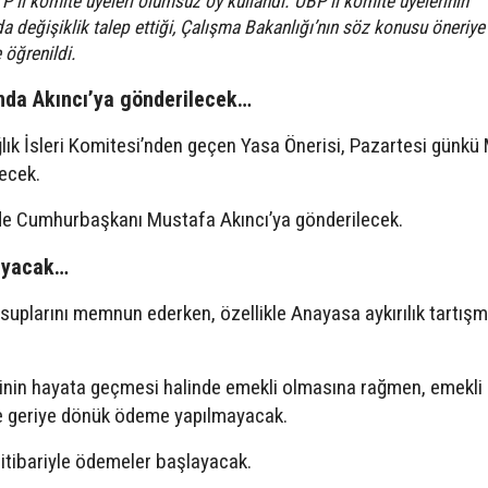
P’li komite üyeleri olumsuz oy kullandı. UBP’li komite üyelerinin
a değişiklik talep ettiği, Çalışma Bakanlığı’nın söz konusu öneriye
 öğrenildi.
ında Akıncı’ya gönderilecek…
lık İsleri Komitesi’nden geçen Yasa Önerisi, Pazartesi günkü
ecek.
nde Cumhurbaşkanı Mustafa Akıncı’ya gönderilecek.
ayacak…
uplarını memnun ederken, özellikle Anayasa aykırılık tartışm
sinin hayata geçmesi halinde emekli olmasına rağmen, emekli
re geriye dönük ödeme yapılmayacak.
 itibariyle ödemeler başlayacak.