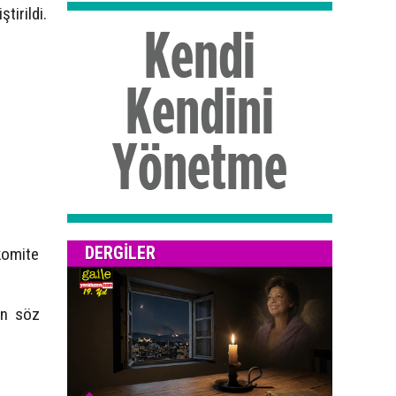
tirildi.
DERGILER
 komite
nın söz