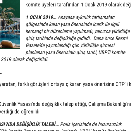
komite üyeleri tarafından 1 Ocak 2019 olarak değiş
1 OCAK 2019…
Anayasa aykırılık tartışmaları
gölgesinde kalan yasa önerisinde içerik ile ilgili
herhangi bir düzenleme yapılmadı, yalnızca yürürlüğe
giriş tarihinde değişikliğe gidildi. Daha önce Resmi
Gazete’de yayımlandığı gün yürürlüğe girmesi
planlanan yasa önerisinin giriş tarihi, UBP’li komite
 2019 olarak değiştirildi.
…
yaratan, farklı görüşleri ortaya çıkaran yasa önerisine CTP’li
üvenlik Yasası’nda değişiklik talep ettiği, Çalışma Bakanlığı’
rdiği de öğrenildi.
SI’NDA DEĞİŞİKLİK TALEBİ…
Polis içerisinde de huzursuzluk