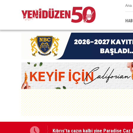
Ana 
HAB
GÜÇ-SEN: “Silo kazasına benzer bir fel