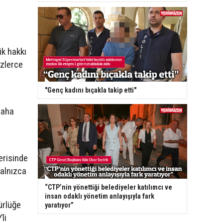
ik hakkı
zlerce
"Genç kadını bıçakla takip etti"
daha
erisinde
yalnızca
“CTP’nin yönettiği belediyeler katılımcı ve
insan odaklı yönetim anlayışıyla fark
ürlüğe
yaratıyor”
li