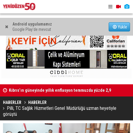
Android uygulamamız
Yükle
Google Play'de mevcut
Kıbrıs’ın güneyinde yıllık enflasyon temmuzda yüzde 2,9
oldu
Hava sıcak
Mahkeme binalarına zarar verenler hakkında yasal işlem
başlatıldı
HABERLER
HABERLER
Pilli, TC Sağlık Hizmetleri Genel Müdürlüğü uzman heyetiyle
görüştü