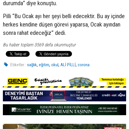
durumda” diye konuştu.
Pilli “Bu Ocak ayı her şeyi belli edecektir. Bu ay içinde
herkes kendine düşen görevi yaparsa, Ocak ayından
sonra rahat edeceğiz” dedi.
Bu haber toplam 3569 defa okunmuştur
,
,
,
,
Etiketler :
sağlık
eğitim
okul
ALİ PİLLİ
corona