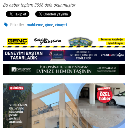
Bu haber toplam 3556 defa okunmuştur
,
,
Etiketler :
mahkeme
girne
cinayet