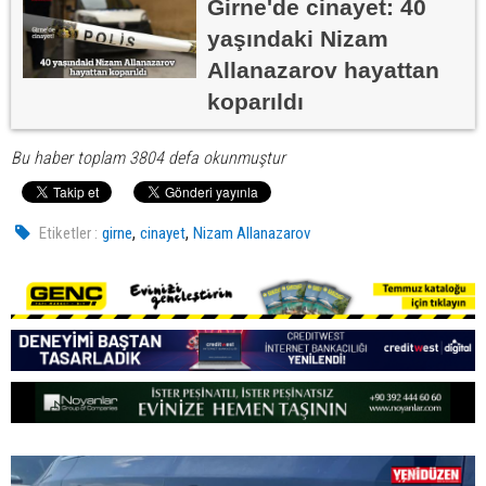
Girne'de cinayet: 40
yaşındaki Nizam
Allanazarov hayattan
koparıldı
Bu haber toplam 3804 defa okunmuştur
,
,
Etiketler :
girne
cinayet
Nizam Allanazarov