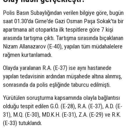
Polis Basın Subaylığından verilen bilgiye göre, bugün
saat 01.30'da Girne'de Gazi Osman Paşa Sokak'ta bir
apartmana ait otoparkta ilk tespitlere göre 7 kişi
arasında tartışma çıktı. Tartışma sırasında bıçaklanan
Nizam Allanazarov (E-40), yapılan tüm müdahalelere
rağmen kurtarılamadı.
Olayda yaralanan R.A. (E-37) ise aynı hastanede
yapılan tedavisinin ardından müşahede altına alınmış,
sonrasında da polis eşliğinde taburcu edilmişti.
Yürütülen soruşturma kapsamında olayla bağlantısı
olduğu tespit edilen G.Ö. (E-28), R.A. (E-37), A.D. (E-
31), M.Q. (E-30), MD.K.H. (E-31), Z.A. (E-29) ve R.K.
(E-33) tutuklandı.