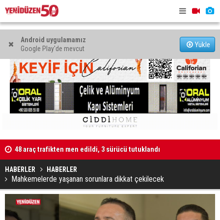
Android uygulamamız
Yükle
Google Play'de mevcut
48 araç trafikten men edildi, 3 sürücü tutuklandı
"Taçoy, CTP
Kaldırıma düşen scooter sürücüsü yaralandı
HABERLER
HABERLER
Mahkemelerde yaşanan sorunlara dikkat çekilecek