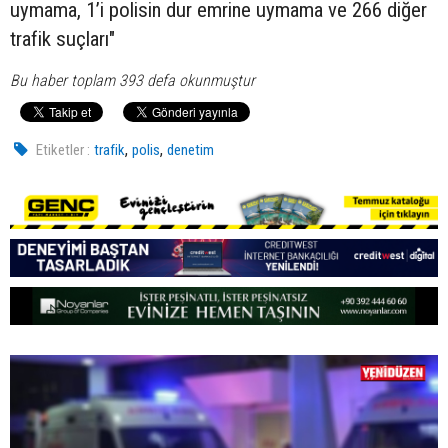
uymama, 1’i polisin dur emrine uymama ve 266 diğer
trafik suçları"
Bu haber toplam 393 defa okunmuştur
,
,
Etiketler :
trafik
polis
denetim