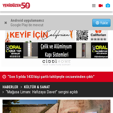
Android uygulamamız
Yükle
Google Play'de mevcut
“Son 5 yılda 1433 kişi şartlı tahliyeyle cezaevinden çıktı”
Kaldırıma 
48 araç trafikten men edildi, 3 sürücü tutuklandı
HABERLER
KÜLTÜR & SANAT
“Mağusa Limanı: Hafızaya Davet” sergisi açıldı