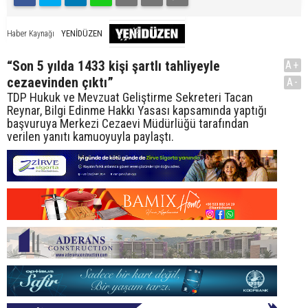
YENİDÜZEN
Haber Kaynağı
“Son 5 yılda 1433 kişi şartlı tahliyeyle
A+
cezaevinden çıktı”
A-
TDP Hukuk ve Mevzuat Geliştirme Sekreteri Tacan
Reynar, Bilgi Edinme Hakkı Yasası kapsamında yaptığı
başvuruya Merkezi Cezaevi Müdürlüğü tarafından
verilen yanıtı kamuoyuyla paylaştı.