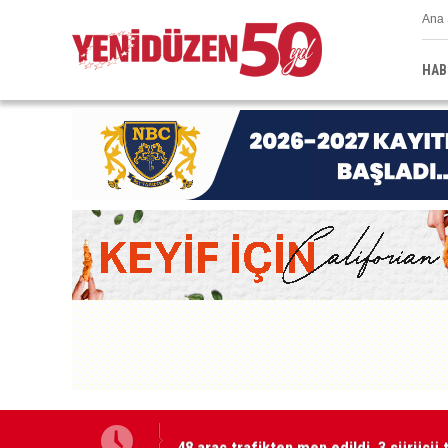
Ana 
HAB
48 araç trafikten men edildi, 3 sürücü 