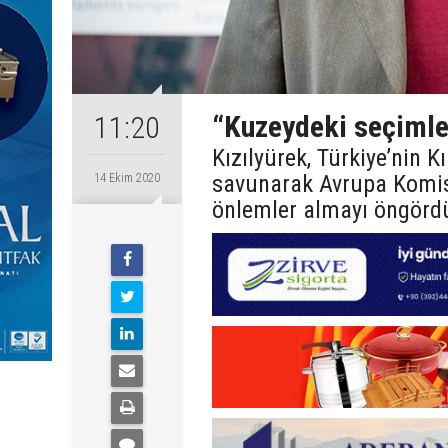
“Kuzeydeki seçimle
11:20
Kızılyürek, Türkiye’nin 
savunarak Avrupa Komis
14 Ekim 2020
önlemler almayı öngördü