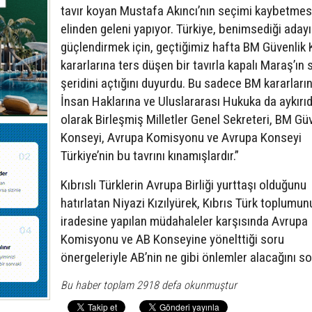
tavır koyan Mustafa Akıncı’nın seçimi kaybetmesi
elinden geleni yapıyor. Türkiye, benimsediği adayı
güçlendirmek için, geçtiğimiz hafta BM Güvenlik
kararlarına ters düşen bir tavırla kapalı Maraş’ın 
şeridini açtığını duyurdu. Bu sadece BM kararların
İnsan Haklarına ve Uluslararası Hukuka da aykırıdı
olarak Birleşmiş Milletler Genel Sekreteri, BM Gü
Konseyi, Avrupa Komisyonu ve Avrupa Konseyi
Türkiye’nin bu tavrını kınamışlardır.”
Kıbrıslı Türklerin Avrupa Birliği yurttaşı olduğunu
hatırlatan Niyazi Kızılyürek, Kıbrıs Türk toplumun
iradesine yapılan müdahaleler karşısında Avrupa
Komisyonu ve AB Konseyine yönelttiği soru
önergeleriyle AB’nin ne gibi önlemler alacağını so
Bu haber toplam 2918 defa okunmuştur