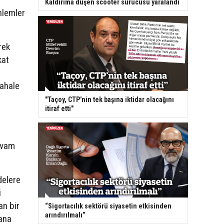
Kaldırıma düşen scooter sürücüsü yaralandı
nlemler
rek
kat
dahale
"Taçoy, CTP'nin tek başına iktidar olacağını
itiraf etti"
devam
delere
i
an bir
“Sigortacılık sektörü siyasetin etkisinden
arındırılmalı”
yana