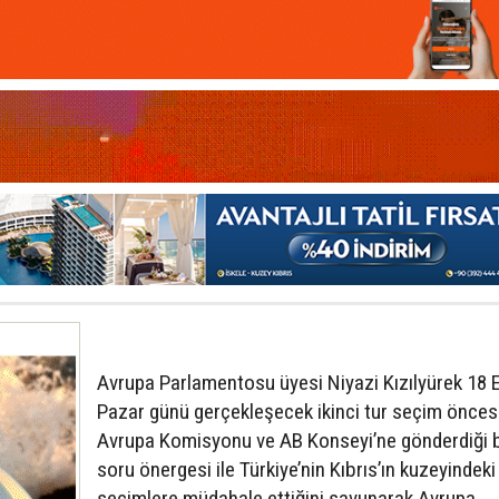
Avrupa Parlamentosu üyesi Niyazi Kızılyürek 18 
Pazar günü gerçekleşecek ikinci tur seçim önces
Αvrupa Komisyonu ve AB Konseyi’ne gönderdiği b
soru önergesi ile Türkiye’nin Kıbrıs’ın kuzeyindeki
seçimlere müdahale ettiğini savunarak Avrupa