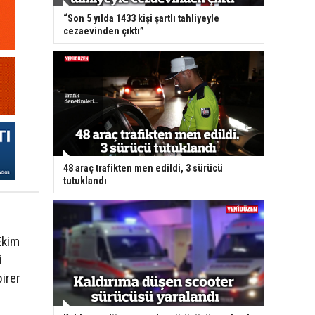
“Son 5 yılda 1433 kişi şartlı tahliyeyle
cezaevinden çıktı”
48 araç trafikten men edildi, 3 sürücü
tutuklandı
Ekim
i
irer