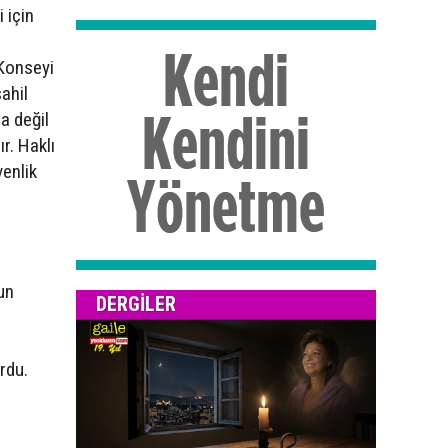
 için
 Konseyi
sahil
a değil
r. Haklı
venlik
un
DERGILER
rdu.