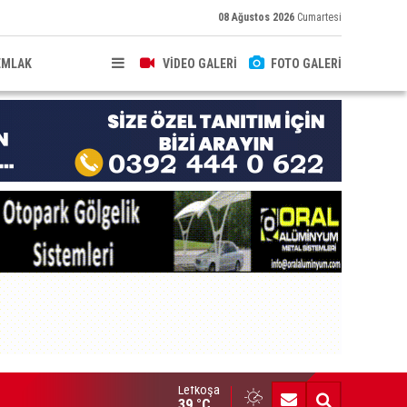
08 Ağustos 2026
Cumartesi
EMLAK
VİDEO GALERİ
FOTO GALERİ
Lefkoşa
ldırıma düşen scooter sürücüsü yaralandı
39 °C