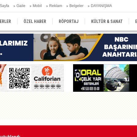
Sayfa
Gaile
Mobil
Reklam
Belgeler
DAYANIŞMA
ERLER
ÖZEL HABER
RÖPORTAJ
KÜLTÜR & SANAT
EĞİTİM
YEREL YÖNETİM
DERGİLER
SEKTÖR
tutuklandı
Ka