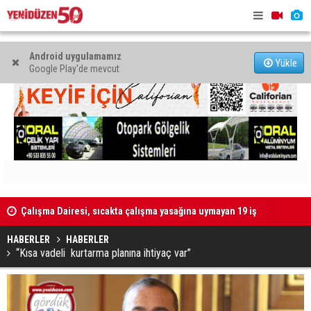
Android uygulamamız
Yükle
Google Play'de mevcut
Çalışma Dairesi, sıcakta çalışma yasağına uymayan 19 iş
Grup Ezman
yerine uyarı verdi
HABERLER
HABERLER
“Kısa vadeli kurtarma planına ihtiyaç var”