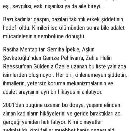
eşi, sevgilisi, eski nişanlısı ya da aile bireyi...
Bazı kadınlar gaspın, bazıları takıntılı erkek şiddetinin
hedefi oldu. Kimileri ise ölümünden sonra bile adalet
mücadelesinin sembolüne dönüştü.
Rasiha Mehtap'tan Semiha İpek'e, Aşkın
Şevketoğlu'ndan Gamze Pehlivan'a, Zehie Helin
Reessur'dan Güldeniz Özel'e uzanan bu liste yalnızca
isimlerden oluşmuyor. Her biri, önlenemeyen şiddetin,
ihmallerin, yetersiz koruma mekanizmalarının ve
adalet arayışının ayrı bir hikâyesini anlatıyor.
2001'den bugüne uzanan bu dosya, yaşamı elinden
alınan kadınların hikâyelerini ve geride bıraktıkları acı
gerçeği yeniden hatırlatıyor. Kimi cinayetler
aydınlatıldı, kimi failler müebbet hapis cezası aldı,