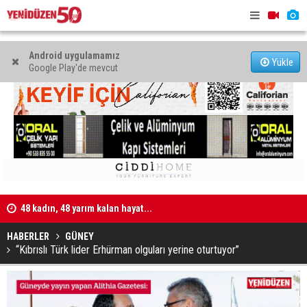
Android uygulamamız
Yükle
Google Play'de mevcut
işi
48 kadın, 48 yarım kalan hayat...
Kıbrıs’ta c
atacak
HABERLER
GÜNEY
“Kıbrıslı Türk lider Erhürman olguları yerine oturtuyor”