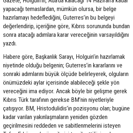
Gazete, Holguin’in, Ada’da kalacağı 14 Haziran’a kadar
yapacağı temaslardan, mümkün olursa, bir belge
hazırlamayı hedeflediğini, Guterres’in bu belgeyi
değerlendirip, içeriğine göre, Kıbrıs sorununda bundan
sonra atacağı adımlara karar vereceğinin varsayıldığını
yazdı.
Habere göre, Başkanlık Sarayı, Holguin’in hazırlamak
niyetinde olduğu belgenin; Guterres’in kararlarını ve
sonraki adımlarını büyük ölçüde belirleyerek, olguların
önümüzdeki aylar içerisinde alabileceği şekle yön
vereceğini ima ediyor. Ancak böyle bir gelişme gerek
Kıbrıs Türk tarafının gerekse BM’nin niyetleriyle
çatışıyor. BM, Hristodulidis’in pozisyonu olan; bugüne
kadar varılan yakınlaşmaların yeniden gözden
geçirilmesini reddeden ve sabitlenmelerini isteyen