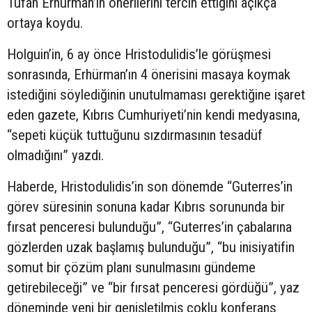
Tufan Erhürman’ın önerilerini tercih ettiğini açıkça
ortaya koydu.
Holguin’in, 6 ay önce Hristodulidis’le görüşmesi
sonrasında, Erhürman’ın 4 önerisini masaya koymak
istediğini söylediğinin unutulmaması gerektiğine işaret
eden gazete, Kıbrıs Cumhuriyeti’nin kendi medyasına,
“sepeti küçük tuttuğunu sızdırmasının tesadüf
olmadığını” yazdı.
Haberde, Hristodulidis’in son dönemde “Guterres’in
görev süresinin sonuna kadar Kıbrıs sorununda bir
fırsat penceresi bulunduğu”, “Guterres’in çabalarına
gözlerden uzak başlamış bulunduğu”, “bu inisiyatifin
somut bir çözüm planı sunulmasını gündeme
getirebileceği” ve “bir fırsat penceresi gördüğü”, yaz
döneminde yeni bir genişletilmiş çoklu konferans