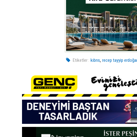
,
Etiketler :
kıbrıs
recep tayyip erdoğa