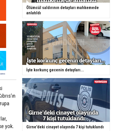
Ölümcül saldırının detayları mahkemede
anlatıldı
İşte korkunç gecenin detayları...
ki
ıbrıs’ın
vrupa
lar,
lke yok.
Girne'deki cinayet olayında 7 kişi tutuklandı