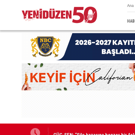
Ana 
HAB
GÜÇ-SEN: “Silo kazasına benzer bir fel