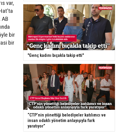
ıs var,
Hat'ta
. AB
sında
yle bir
asi bir
"Genç kadını bıçakla takip etti"
“CTP’nin yönettiği belediyeler katılımcı ve
insan odaklı yönetim anlayışıyla fark
yaratıyor”