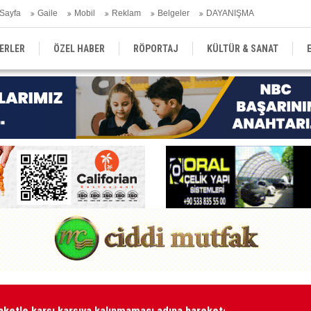
Sayfa
Gaile
Mobil
Reklam
Belgeler
DAYANIŞMA
ERLER
ÖZEL HABER
RÖPORTAJ
KÜLTÜR & SANAT
EĞİTİM
YEREL YÖNETİM
DERGİLER
SEKTÖR
aketle karşı karşıya kalınmaması adına harekete geçtik
MA