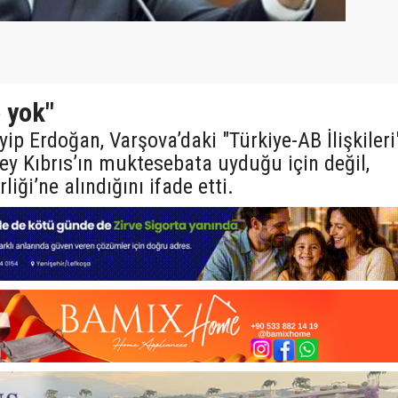
e yok"
p Erdoğan, Varşova’daki "Türkiye-AB İlişkileri
y Kıbrıs’ın muktesebata uyduğu için değil,
iği’ne alındığını ifade etti.