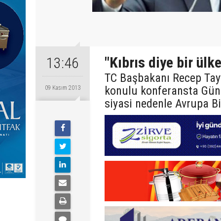
"Kıbrıs diye bir ülk
13:46
TC Başbakanı Recep Tayyi
konulu konferansta Güne
09 Kasım 2013
siyasi nedenle Avrupa Birl