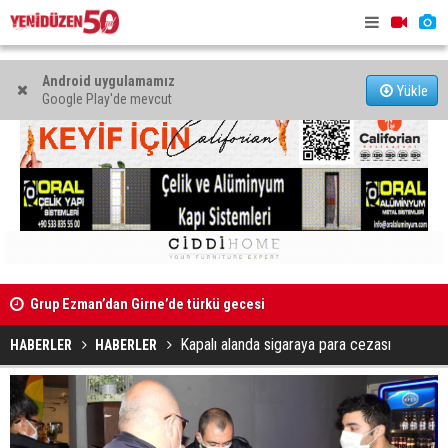
Android uygulamamız
Yükle
Google Play'de mevcut
Kıbrıs’ın güneyinde yıllık enflasyon temmuzda yüzde 2,9
Mahkeme bi
oldu
başlatıldı
Kapalı alanda sigaraya para cezası
HABERLER
HABERLER