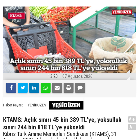
13:20
07 Ağustos 2026
YENİDÜZEN
Haber Kaynağı
KTAMS: Açlık sınırı 45 bin 389 TL’ye, yoksulluk
A+
sınırı 244 bin 818 TL’ye yükseldi
A-
Kıbrıs Türk Amme Memurları Sendikası (KTAMS), 31