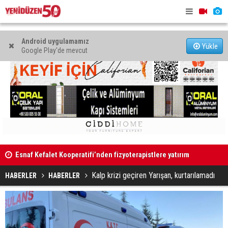
Android uygulamamız
Yükle
Google Play'de mevcut
Esnaf Kefalet Kooperatifi’nden fizyoterapistlere yatırım
destek kredisi
KTAMS: Açlı
“Korkunun değil güvenin egemen olduğu bir ülkede
bin 818 TL’
yaşamak hepimizin ortak hakkı”
Kalp krizi geçiren Yarışan, kurtarılamadı
HABERLER
HABERLER