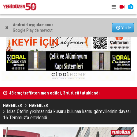
Android uygulamamız
Yükle
Google Play'de mevcut
48 araç trafikten men edildi, 3 sürücü tutuklandı
"Taçoy, CTP
Kaldırıma düşen scooter sürücüsü yaralandı
HABERLER
HABERLER
İsias Otel’in yıkılmasında kusuru bulunan kamu görevlilerinin davası
16 Temmuz’a ertelendi