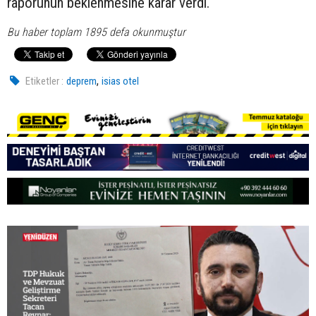
raporunun beklenmesine karar verdi.
Bu haber toplam 1895 defa okunmuştur
,
Etiketler :
deprem
isias otel