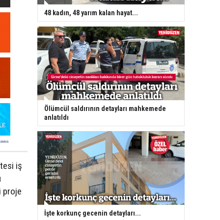
48 kadın, 48 yarım kalan hayat...
Ölümcül saldırının detayları mahkemede
anlatıldı
esi iş
ü
i proje
İşte korkunç gecenin detayları...