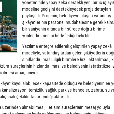
yönetiminde yapay zekâ destekli yeni bir iç işleyi
modeline geçişini destekleyecek proje detayları
paylaşıldı. Projenin, belediyeye ulaşan vatandaş
şikâyetlerinin personel müdahalesine gerek kalm
bir saniyenin altında bir sürede doğru birime
yönlendirilmesini hedeflediği belirtildi.
Yazılıma entegre edilerek geliştirilen yapay zekâ
modeliyle, vatandaşlardan gelen şikâyetlerin doğ
sınıflandırılması, ilgili birimlere hızlı aktarılması,
çözüm süreçlerinin hızlandırılması ve belediyenin istatistiksel 
irilmesi amaçlanıyor.
şikâyet kaydı alabilecek kapasitede olduğu ve belediyenin en 
 kanalizasyon, temizlik, sağlık, park ve bahçeler, zabıta, su v
alışacak şekilde tasarlandığı aktarıldı.
 üzerinden alınabilmesi, iletişim süreçlerinin mesaj yoluyla
hizmet anlayışına katkı sağlanması ve belediyenin şikâyet