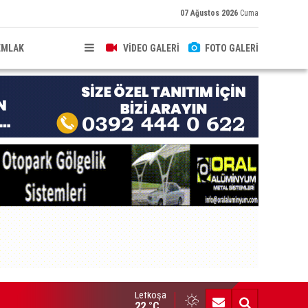
07 Ağustos 2026
Cuma
EMLAK
VİDEO GALERİ
FOTO GALERİ
Lefkoşa
Ç-SEN: “Silo kazasına benzer bir felaketle karşı karşıya kalınma
22 °C