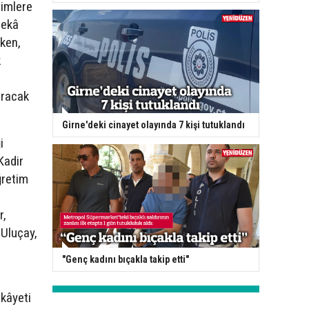
rimlere
zekâ
rken,
k
ıracak
Girne'deki cinayet olayında 7 kişi tutuklandı
i
Kadir
ğretim
r,
Uluçay,
"Genç kadını bıçakla takip etti"
kâyeti