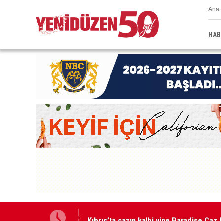
Ana 
HAB
Kıbrıs’ta cazın kalbi yine Paradise Caz 