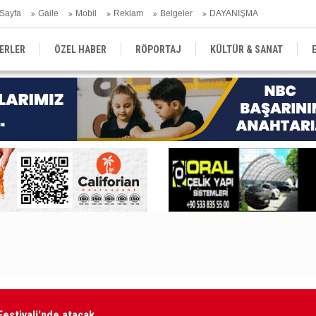
Sayfa
Gaile
Mobil
Reklam
Belgeler
DAYANIŞMA
ERLER
ÖZEL HABER
RÖPORTAJ
KÜLTÜR & SANAT
EĞİTİM
YEREL YÖNETİM
DERGİLER
SEKTÖR
Festivali'nde atacak
GÜ