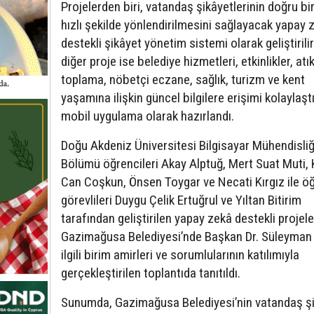
Projelerden biri, vatandaş şikâyetlerinin doğru bi
hızlı şekilde yönlendirilmesini sağlayacak yapay 
destekli şikâyet yönetim sistemi olarak geliştirili
diğer proje ise belediye hizmetleri, etkinlikler, atı
toplama, nöbetçi eczane, sağlık, turizm ve kent
yaşamına ilişkin güncel bilgilere erişimi kolaylaşt
mobil uygulama olarak hazırlandı.
Doğu Akdeniz Üniversitesi Bilgisayar Mühendisliğ
Bölümü öğrencileri Akay Alptuğ, Mert Suat Muti, 
Can Coşkun, Önsen Toygar ve Necati Kırgız ile ö
görevlileri Duygu Çelik Ertuğrul ve Yıltan Bitirim
tarafından geliştirilen yapay zekâ destekli projele
Gazimağusa Belediyesi’nde Başkan Dr. Süleyman 
ilgili birim amirleri ve sorumlularının katılımıyla
gerçekleştirilen toplantıda tanıtıldı.
Sunumda, Gazimağusa Belediyesi’nin vatandaş şi