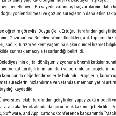
tmesi hedefleniyor. Bu sayede vatandaş başvurularının daha hı
re doğru yönlendirilmesi ve çözüm süreçlerinin daha etkin takip
 ise öğretim görevlisi Duygu Çelik Ertuğrul tarafından geliştiri
ın, Gazimağusa Belediyesi’nin etkinlikleri, atık toplama hizm
i, sağlık, turizm ve kent yaşamına ilişkin güncel hizmet bilgil
kilde sunmak amacıyla tasarlandığı belirtildi.
Belediyesi’nin dijital dönüşüm vizyonuna önemli katkılar suna
sunuma katılan ilgili birim amirleri ve sorumluları projelerin be
i konusunda değerlendirmelerde bulundu. Projelerin, kurum iç
met süreçlerini hızlandırma ve vatandaş memnuniyetini artır
aşıdığı kaydedildi.
iversitesi ekibi tarafından geliştirilen yapay zekâ modelli v
lararası akademik alanda da görünürlük kazandığı belirtildi. Pr
s, Software, and Applications Conference kapsamında “Mach