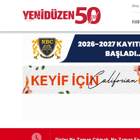
Ana 
HAB
Dişler Ne Zaman Çıkmalı, Ne Zaman En