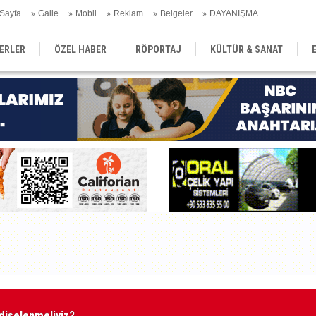
Sayfa
Gaile
Mobil
Reklam
Belgeler
DAYANIŞMA
ERLER
ÖZEL HABER
RÖPORTAJ
KÜLTÜR & SANAT
EĞİTİM
YEREL YÖNETİM
DERGİLER
SEKTÖR
dişelenmeliyiz?
O