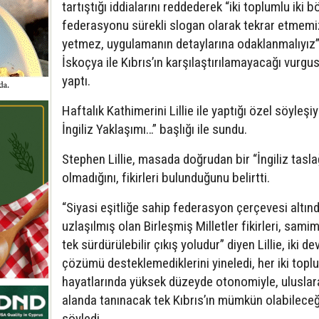
tartıştığı iddialarını reddederek “iki toplumlu iki bö
federasyonu sürekli slogan olarak tekrar etmemi
yetmez, uygulamanın detaylarına odaklanmalıyız”
İskoçya ile Kıbrıs’ın karşılaştırılamayacağı vurgu
yaptı.
Haftalık Kathimerini Lillie ile yaptığı özel söyleşiy
İngiliz Yaklaşımı…” başlığı ile sundu.
Stephen Lillie, masada doğrudan bir “İngiliz tasla
olmadığını, fikirleri bulunduğunu belirtti.
“Siyasi eşitliğe sahip federasyon çerçevesi altın
uzlaşılmış olan Birleşmiş Milletler fikirleri, samim
tek sürdürülebilir çıkış yoludur” diyen Lillie, iki dev
çözümü desteklemediklerini yineledi, her iki top
hayatlarında yüksek düzeyde otonomiyle, uluslar
alanda tanınacak tek Kıbrıs’ın mümkün olabileceğ
söyledi.