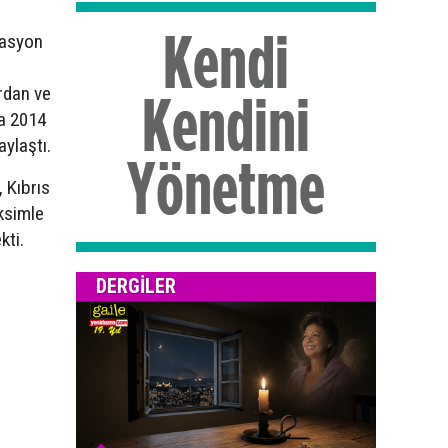
erasyon
ardan ve
da 2014
ylaştı.
 Kıbrıs
ksimle
kti.
DERGILER