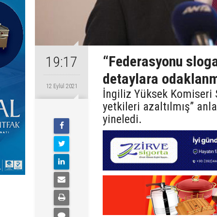
“Federasyonu sloga
19:17
detaylara odaklanm
12 Eylül 2021
İngiliz Yüksek Komiseri 
yetkileri azaltılmış” a
yineledi.