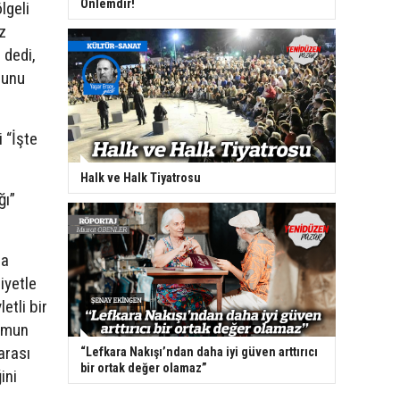
Önlemdir!
lgeli
z
 dedi,
sunu
i “İşte
Halk ve Halk Tiyatrosu
ğı”
da
iyetle
letli bir
lumun
arası
“Lefkara Nakışı’ndan daha iyi güven arttırıcı
bir ortak değer olamaz”
ini