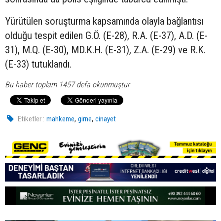
Yürütülen soruşturma kapsamında olayla bağlantısı
olduğu tespit edilen G.Ö. (E-28), R.A. (E-37), A.D. (E-
31), M.Q. (E-30), MD.K.H. (E-31), Z.A. (E-29) ve R.K.
(E-33) tutuklandı.
Bu haber toplam 1457 defa okunmuştur
,
,
Etiketler :
mahkeme
girne
cinayet