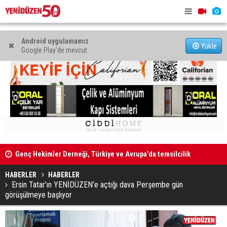
Android uygulamamız
Yükle
Google Play'de mevcut
Genç Hekimler Derneği, Türkiye ve Avrupa’da temsilcilik
açtı
Erhürman, 1
34'üncü Devlet Fotoğraf Yarışması sergisi 19 Ağustos’ta
HABERLER
HABERLER
Ersin Tatar’ın YENİDÜZEN’e açtığı dava Perşembe gün
açılacak
görüşülmeye başlıyor