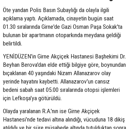
Öte yandan Polis Basın Subaylığı da olayla ilgili
açıklama yaptı. Açıklamada, cinayetin bugün saat
01.30 sıralarında Girne'de Gazi Osman Paşa Sokak'ta
bulunan bir apartmanın otoparkında meydana geldiği
belirtildi.
YENİDÜZEN'in Girne Akçiçek Hastanesi Başhekimi Dr.
Beyhan Berova'dan elde ettiği bilgiye göre, boynundan
bıçaklanan 40 yaşındaki Nizam Allanazarov olay
yerinde hayatını kaybetti. Allanazarov'un cansız
bedeni sabah saat 05.00 sıralarında otopsi işlemleri
için Lefkoşa'ya götürüldü.
Olayda yaralanan R.A.'nın ise Girne Akçiçek
Hastanesi'nde tedavi altına alındığı, vücuduna 18 dikiş
atıldığı ve bir süre müşahede altında tutulduktan sonra