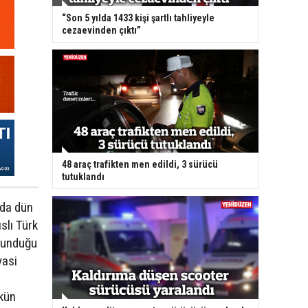
“Son 5 yılda 1433 kişi şartlı tahliyeyle
cezaevinden çıktı”
48 araç trafikten men edildi, 3 sürücü
tutuklandı
nda dün
slı Türk
 sunduğu
yasi
kün