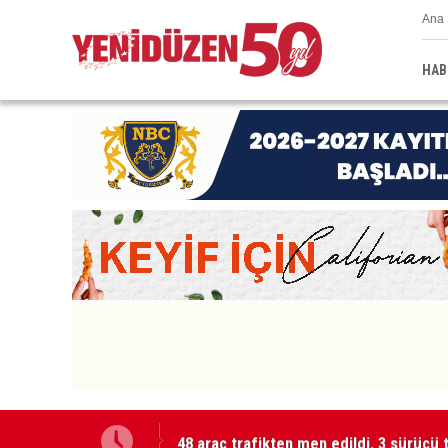
Ana 
HAB
48 araç trafikten men edildi, 3 sürücü 