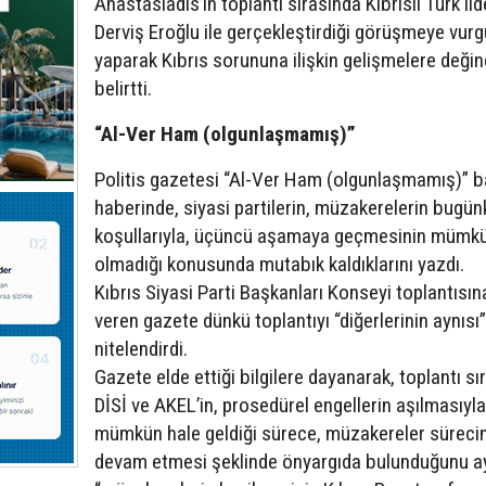
Anastasiadis’in toplantı sırasında Kıbrıslı Türk lid
Derviş Eroğlu ile gerçekleştirdiği görüşmeye vurg
yaparak Kıbrıs sorununa ilişkin gelişmelere değin
belirtti.
“Al-Ver Ham (olgunlaşmamış)”
Politis gazetesi “Al-Ver Ham (olgunlaşmamış)” ba
haberinde, siyasi partilerin, müzakerelerin bugün
koşullarıyla, üçüncü aşamaya geçmesinin mümk
olmadığı konusunda mutabık kaldıklarını yazdı.
Kıbrıs Siyasi Parti Başkanları Konseyi toplantısın
veren gazete dünkü toplantıyı “diğerlerinin aynısı
nitelendirdi.
Gazete elde ettiği bilgilere dayanarak, toplantı sı
DİSİ ve AKEL’in, prosedürel engellerin aşılmasıyla
mümkün hale geldiği sürece, müzakereler süreci
devam etmesi şeklinde önyargıda bulunduğunu a