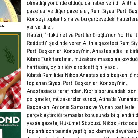
olmadığı yönünde olduğu da haber verildi. Alithia
gazetesi ve diğer gazeteler, Rum Siyasi Parti Baş
Konseyi toplantısına ve bu çerçevedeki haberler
yer verdiler.
Haberi; “Hükümet ve Partiler Eroğlu’nun Yol Harit
Reddetti” şeklinde veren Alithia gazetesi Rum Siy
Parti Başkanları Konseyi’nin, Anastasiadis ile birl
Kıbrıs Türk tarafının, müzakere masasına koyduğ
haritasını, oy birliğiyle reddettiğini yazdı.
Kıbrslı Rum lider Nikos Anastasiadis başkanlığın
toplanan Siyasi Parti Başkanları Konseyi’nin,
Anastasiadis tarafından, Kıbrıs sorunundaki son
gelişmeler, müzakereler süreci, Atina’da Yunanis
Başbakanı Antonis Samaras ve Yunan partilerle
gerçekleştirdiği temaslar konusunda bilgilendirild
yazan gazete, Hükümet Sözcüsü Nikos Hristoduli
toplantı sonrasında yaptığı açıklamaya dayanarak