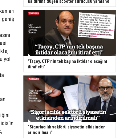
Kaldırıma düşen scooter sürücüsü yaralandı
kanları
e geniş
asını
asi
ikte,
u yol
"Taçoy, CTP'nin tek başına iktidar olacağını
itiraf etti"
da
tan
iğini
dis’in
“Sigortacılık sektörü siyasetin etkisinden
,
arındırılmalı”