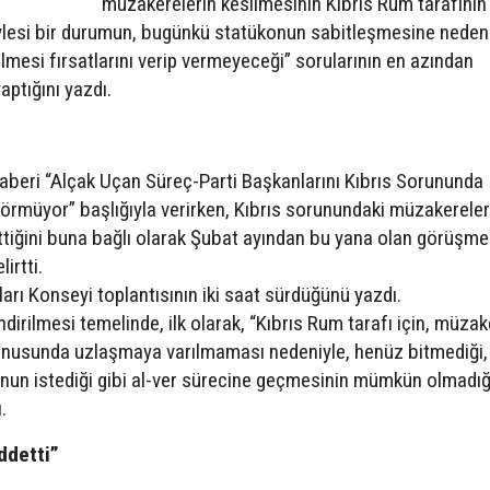
“müzakerelerin kesilmesinin Kıbrıs Rum tarafının
ylesi bir durumun, bugünkü statükonun sabitleşmesine neden
mesi fırsatlarını verip vermeyeceği” sorularının en azından
aptığını yazdı.
i haberi “Alçak Uçan Süreç-Parti Başkanlarını Kıbrıs Sorununda
Görmüyor” başlığıyla verirken, Kıbrıs sorunundaki müzakereler
ttiğini buna bağlı olarak Şubat ayından bu yana olan görüşme
irtti.
rı Konseyi toplantısının iki saat sürdüğünü yazdı.
endirilmesi temelinde, ilk olarak, “Kıbrıs Rum tarafı için, müzak
konusunda uzlaşmaya varılmaması nedeniyle, henüz bitmediği,
nun istediği gibi al-ver sürecine geçmesinin mümkün olmadığ
.
ddetti”