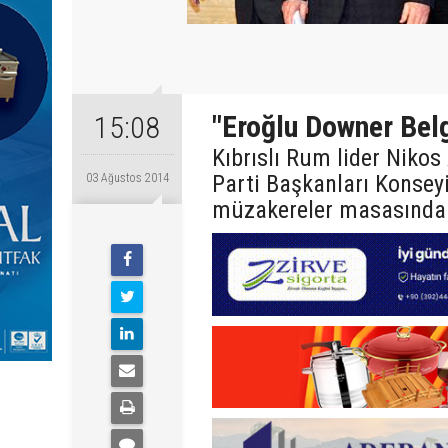
"Eroğlu Downer Belg
15:08
Kıbrıslı Rum lider Niko
Parti Başkanları Konseyi’
03 Ağustos 2014
müzakereler masasında su