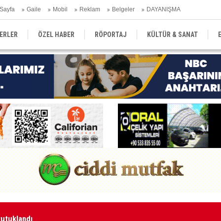
Sayfa
Gaile
Mobil
Reklam
Belgeler
DAYANIŞMA
ERLER
ÖZEL HABER
RÖPORTAJ
KÜLTÜR & SANAT
EĞİTİM
YEREL YÖNETİM
DERGİLER
SEKTÖR
tutuklandı
Ka