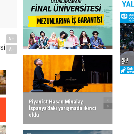
A+
si
A-
Piyanist Hasan Minalay,
Kıbrıs’
İspanya'daki yarışmada ikinci
Paradi
oldu
atacak