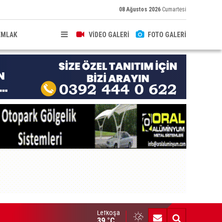
08 Ağustos 2026
Cumartesi
EMLAK
VİDEO GALERİ
FOTO GALERİ
Lefkoşa
ldırıma düşen scooter sürücüsü yaralandı
39 °C