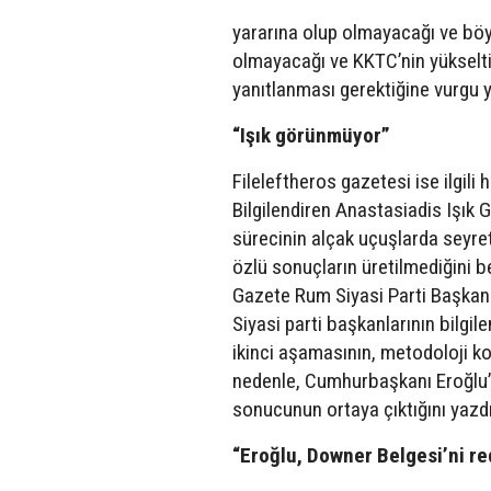
yararına olup olmayacağı ve bö
olmayacağı ve KKTC’nin yükseltil
yanıtlanması gerektiğine vurgu y
“Işık görünmüyor”
Fileleftheros gazetesi ise ilgil
Bilgilendiren Anastasiadis Işık 
sürecinin alçak uçuşlarda seyre
özlü sonuçların üretilmediğini bel
Gazete Rum Siyasi Parti Başkanla
Siyasi parti başkanlarının bilgil
ikinci aşamasının, metodoloji 
nedenle, Cumhurbaşkanı Eroğlu’
sonucunun ortaya çıktığını yazdı
“Eroğlu, Downer Belgesi’ni re