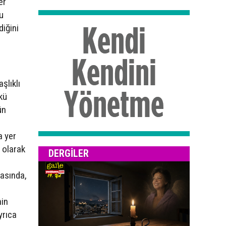
er
u
diğini
şlıklı
kü
ün
a yer
” olarak
DERGILER
rasında,
nin
yrıca