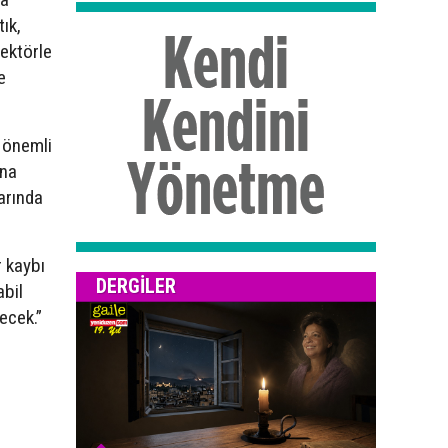
ık,
ektörle
e
 önemli
ına
larında
r kaybı
DERGILER
abil
ecek.”