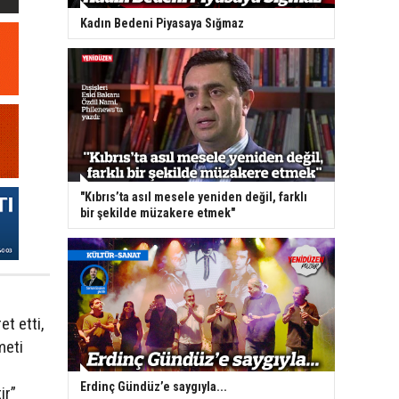
Kadın Bedeni Piyasaya Sığmaz
"Kıbrıs’ta asıl mesele yeniden değil, farklı
bir şekilde müzakere etmek"
t etti,
meti
Erdinç Gündüz’e saygıyla...
ir”