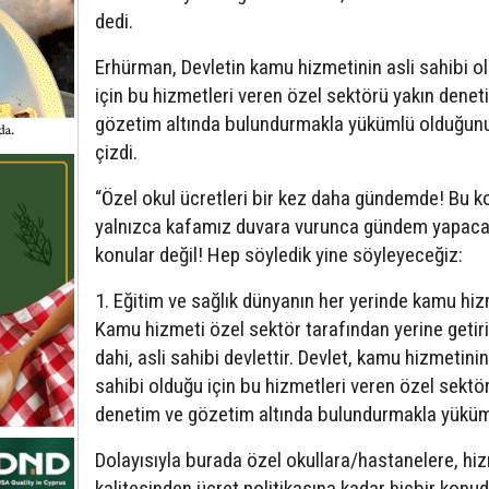
dedi.
Erhürman, Devletin kamu hizmetinin asli sahibi o
için bu hizmetleri veren özel sektörü yakın denet
gözetim altında bulundurmakla yükümlü olduğunun
çizdi.
“Özel okul ücretleri bir kez daha gündemde! Bu k
yalnızca kafamız duvara vurunca gündem yapac
konular değil! Hep söyledik yine söyleyeceğiz:
1. Eğitim ve sağlık dünyanın her yerinde kamu hiz
Kamu hizmeti özel sektör tarafından yerine getiri
dahi, asli sahibi devlettir. Devlet, kamu hizmetinin
sahibi olduğu için bu hizmetleri veren özel sektö
denetim ve gözetim altında bulundurmakla yüküm
Dolayısıyla burada özel okullara/hastanelere, hi
kalitesinden ücret politikasına kadar hiçbir konu