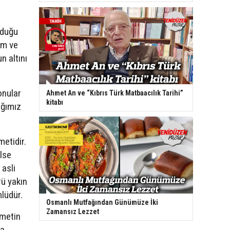
lduğu
im ve
 altını
onular
Ahmet An ve “Kıbrıs Türk Matbaacılık Tarihi”
kitabı
ağımız
metidir.
lse
 asli
rü yakın
lüdür.
Osmanlı Mutfağından Günümüze İki
Zamansız Lezzet
zmetin
da