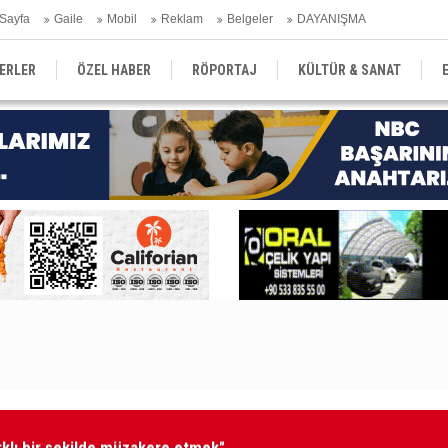
Sayfa
Gaile
Mobil
Reklam
Belgeler
DAYANIŞMA
ERLER
ÖZEL HABER
RÖPORTAJ
KÜLTÜR & SANAT
EĞİTİM
YEREL YÖNETİM
DERGİLER
SEKTÖR
arklı bir şekilde müzakere etmek"
Er