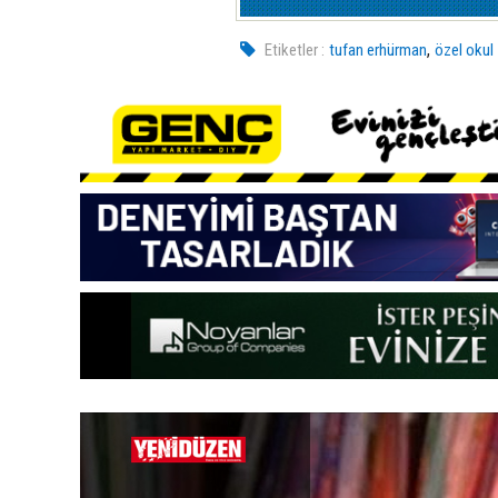
,
Etiketler :
tufan erhürman
özel okul