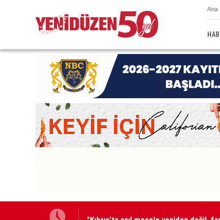
Ana 
HAB
"Kıbrıs’ta asıl mesele yeniden değil, f