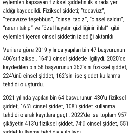
eylemleri kapsayan fiziksel şiddetin ilk sırada yer
aldığı kaydedildi. Fiziksel şiddeti; “tecavüz”,
“tecavüze teşebbüs”, “cinsel taciz”, “cinsel saldırı”,
“ısrarlı takip” ve “özel hayatın gizliliğinin ihlal”i gibi
eylemleri içeren cinsel şiddetin izlediği aktarıldı.
Verilere göre 2019 yılında yapılan bin 47 başvurunun
406’sı fiziksel, 164’ü cinsel şiddetle ilgiliydi. 2020’de
kaydedilen bin 58 başvurunun 362’sini fiziksel şiddet,
224’ünü cinsel şiddet, 162’sini ise şiddet kullanma
tehdidi oluşturdu.
2021 yılında yapılan bin 64 başvurunun 430’u fiziksel
şiddet, 165’i cinsel şiddet, 108’i şiddet kullanma
tehdidi olarak kayıtlara geçti. 2022’de ise toplam 957
şikâyetin 413’ü fiziksel şiddet, 74’ü cinsel şiddet, 55’i
şiddet kullanma tehdidiyle ilgiliydi.