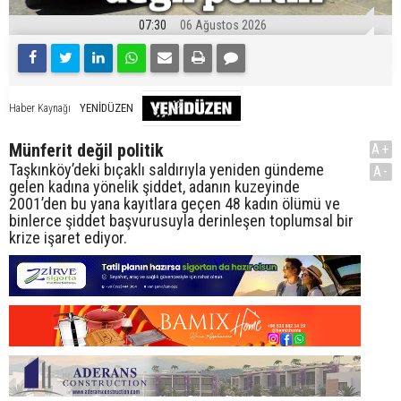
07:30
06 Ağustos 2026
YENİDÜZEN
Haber Kaynağı
Münferit değil politik
A+
Taşkınköy’deki bıçaklı saldırıyla yeniden gündeme
A-
gelen kadına yönelik şiddet, adanın kuzeyinde
2001’den bu yana kayıtlara geçen 48 kadın ölümü ve
binlerce şiddet başvurusuyla derinleşen toplumsal bir
krize işaret ediyor.