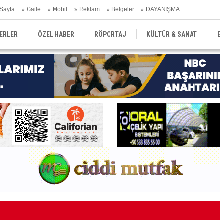
Sayfa
Gaile
Mobil
Reklam
Belgeler
DAYANIŞMA
ERLER
ÖZEL HABER
RÖPORTAJ
KÜLTÜR & SANAT
EĞİTİM
YEREL YÖNETİM
DERGİLER
SEKTÖR
Kı