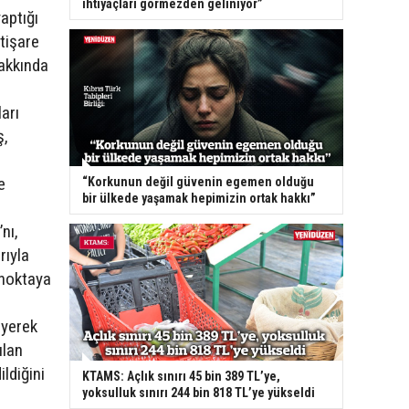
ihtiyaçları görmezden geliniyor”
aptığı
tişare
hakkında
ları
ş,
e
“Korkunun değil güvenin egemen olduğu
bir ülkede yaşamak hepimizin ortak hakkı”
nı,
rıyla
 noktaya
iyerek
ılan
ldiğini
KTAMS: Açlık sınırı 45 bin 389 TL’ye,
yoksulluk sınırı 244 bin 818 TL’ye yükseldi