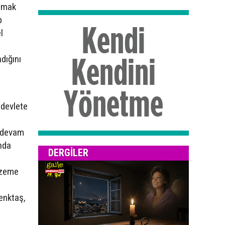
atmak
p
l
dığını
 devlete
n devam
nda
DERGILER
azeme
Denktaş,