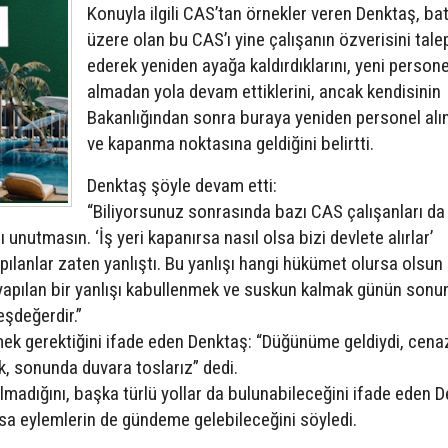
Konuyla ilgili CAS’tan örnekler veren Denktaş, b
üzere olan bu CAS’ı yine çalışanın özverisini tale
ederek yeniden ayağa kaldırdıklarını, yeni persone
almadan yola devam ettiklerini, ancak kendisinin
Bakanlığından sonra buraya yeniden personel alın
ve kapanma noktasına geldiğini belirtti.
Denktaş şöyle devam etti:
“Biliyorsunuz sonrasında bazı CAS çalışanları da
 unutmasın. ‘İş yeri kapanırsa nasıl olsa bizi devlete alırlar’
ılanlar zaten yanlıştı. Bu yanlışı hangi hükümet olursa olsu
e yapılan bir yanlışı kabullenmek ve suskun kalmak günün sonu
eşdeğerdir.”
örmek gerektiğini ifade eden Denktaş: “Düğünüme geldiydi, cen
k, sonunda duvara toslarız” dedi.
olmadığını, başka türlü yollar da bulunabileceğini ifade eden 
sa eylemlerin de gündeme gelebileceğini söyledi.