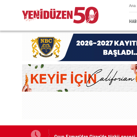
Ana 
HAB
Grup Ezman’dan Girne’de türkü gecesi