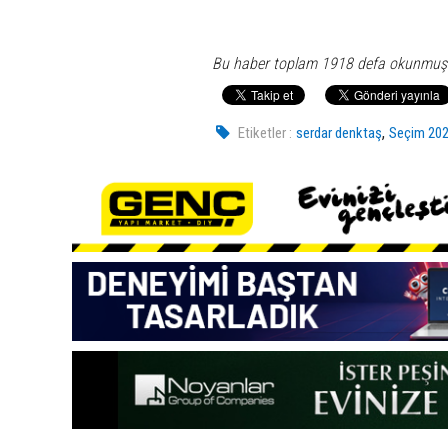
Bu haber toplam 1918 defa okunmuş
,
Etiketler :
serdar denktaş
Seçim 20