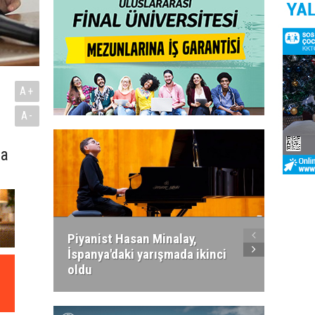
A+
A-
ya
Piyanist Hasan Minalay,
Kıbrıs’
İspanya'daki yarışmada ikinci
Paradi
oldu
atacak