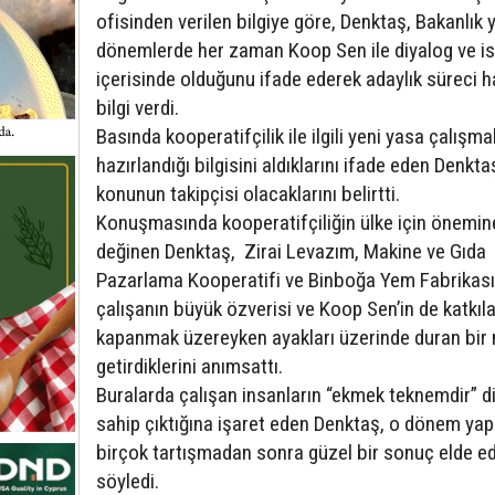
ofisinden verilen bilgiye göre, Denktaş, Bakanlık y
dönemlerde her zaman Koop Sen ile diyalog ve is
içerisinde olduğunu ifade ederek adaylık süreci 
bilgi verdi.
Basında kooperatifçilik ile ilgili yeni yasa çalışma
hazırlandığı bilgisini aldıklarını ifade eden Denkta
konunun takipçisi olacaklarını belirtti.
Konuşmasında kooperatifçiliğin ülke için önemin
değinen Denktaş, Zirai Levazım, Makine ve Gıda
Pazarlama Kooperatifi ve Binboğa Yem Fabrikası’
çalışanın büyük özverisi ve Koop Sen’in de katkıla
kapanmak üzereyken ayakları üzerinde duran bir
getirdiklerini anımsattı.
Buralarda çalışan insanların “ekmek teknemdir” d
sahip çıktığına işaret eden Denktaş, o dönem yap
birçok tartışmadan sonra güzel bir sonuç elde edi
söyledi.