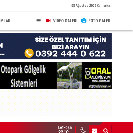
08 Ağustos 2026
Cumartesi
EMLAK
VİDEO GALERİ
FOTO GALERİ
Lefkoşa
brıs’ın güneyinde yıllık enflasyon temmuzda yüzde 2,9 oldu
22 °C