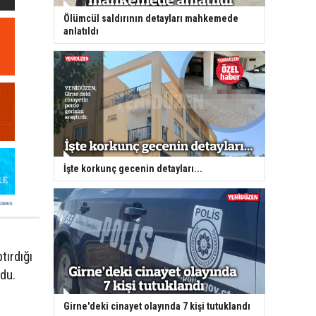
Ölümcül saldırının detayları mahkemede
anlatıldı
İşte korkunç gecenin detayları...
tırdığı
du.
Girne'deki cinayet olayında 7 kişi tutuklandı