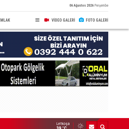
06 Ağustos 2026
Perşembe
EMLAK
VİDEO GALERİ
FOTO GALERİ
Lefkoşa
'üncü Devlet Fotoğraf Yarışması sergisi 19 Ağustos’ta açılacak
39 °C