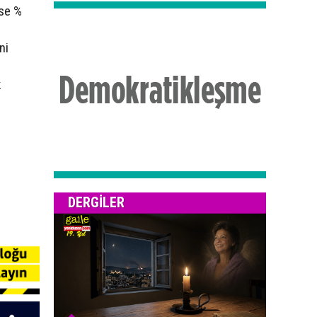
ise %
ni
k
DERGILER