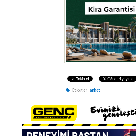
Etiketler :
anket