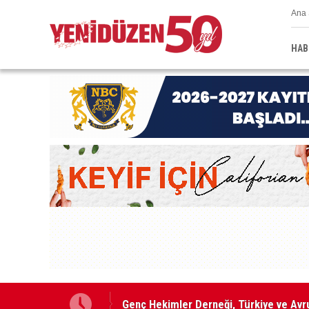
Ana 
HAB
Genç Hekimler Derneği, Türkiye ve Avru