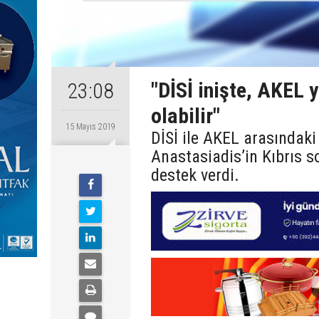
"DİSİ inişte, AKEL y
23:08
olabilir"
15 Mayıs 2019
DİSİ ile AKEL arasındaki
Anastasiadis’in Kıbrıs 
destek verdi.