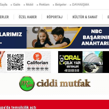
Sayfa
Gaile
Mobil
Reklam
Belgeler
DAYANIŞMA
ERLER
ÖZEL HABER
RÖPORTAJ
KÜLTÜR & SANAT
EĞİTİM
YEREL YÖNETİM
DERGİLER
SEKTÖR
pa’da temsilcilik açtı
34