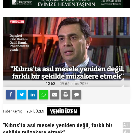
13:53
09 Ağustos 2026
YENİDÜZEN
Haber Kaynağı
"Kıbrıs’ta asıl mesele yeniden değil, farklı bir
A+
şekilde müzakere etmek"
A-