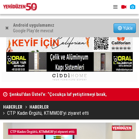
Android uygulamamız
Yükle
Google Play'de mevcut
Şenkul'dan Üstel'e: “Çocukça laf yetiştirmeyi bırak,
tatilini kesip görevinin başına dön”
"Kıbrıs’ta 
Kadın Bedeni Piyasaya Sığmaz
müzakere 
HABERLER
HABERLER
CTP Kadın Örgütü, KTMMOB’yi ziyaret etti