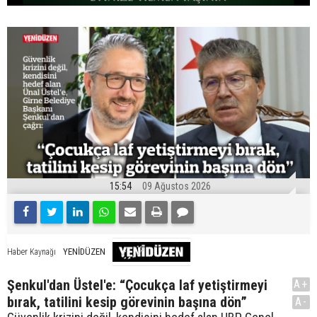
15:54
09 Ağustos 2026
YENİDÜZEN
Haber Kaynağı
Şenkul'dan Üstel'e: “Çocukça laf yetiştirmeyi
A+
bırak, tatilini kesip görevinin başına dön”
A-