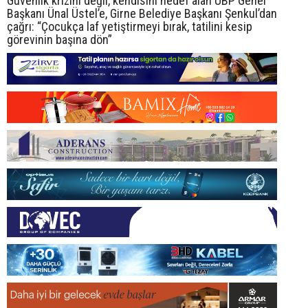
Güvenlik krizini değil, kendisini hedef alan UBP Genel
Başkanı Ünal Üstel’e, Girne Belediye Başkanı Şenkul’dan
çağrı: “Çocukça laf yetiştirmeyi bırak, tatilini kesip
görevinin başına dön”