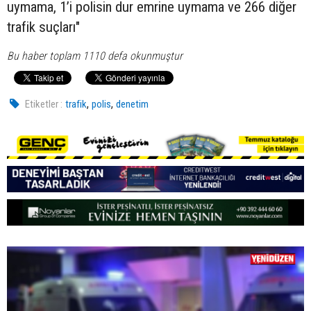
uymama, 1’i polisin dur emrine uymama ve 266 diğer
trafik suçları"
Bu haber toplam 1110 defa okunmuştur
,
,
Etiketler :
trafik
polis
denetim