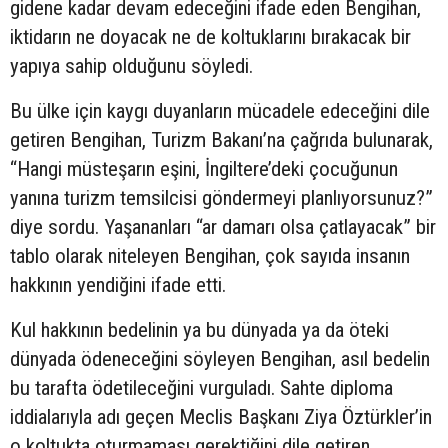
gidene kadar devam edeceğini ifade eden Bengihan,
iktidarın ne doyacak ne de koltuklarını bırakacak bir
yapıya sahip olduğunu söyledi.
Bu ülke için kaygı duyanların mücadele edeceğini dile
getiren Bengihan, Turizm Bakanı’na çağrıda bulunarak,
“Hangi müsteşarın eşini, İngiltere’deki çocuğunun
yanına turizm temsilcisi göndermeyi planlıyorsunuz?”
diye sordu. Yaşananları “ar damarı olsa çatlayacak” bir
tablo olarak niteleyen Bengihan, çok sayıda insanın
hakkının yendiğini ifade etti.
Kul hakkının bedelinin ya bu dünyada ya da öteki
dünyada ödeneceğini söyleyen Bengihan, asıl bedelin
bu tarafta ödetileceğini vurguladı. Sahte diploma
iddialarıyla adı geçen Meclis Başkanı Ziya Öztürkler’in
o koltukta oturmaması gerektiğini dile getiren