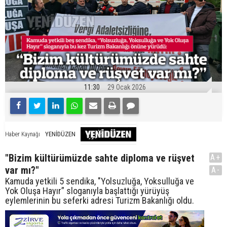
11:30
29 Ocak 2026
YENİDÜZEN
Haber Kaynağı
"Bizim kültürümüzde sahte diploma ve rüşvet
A+
var mı?"
A-
Kamuda yetkili 5 sendika, "Yolsuzluğa, Yoksulluğa ve
Yok Oluşa Hayır” sloganıyla başlattığı yürüyüş
eylemlerinin bu seferki adresi Turizm Bakanlığı oldu.