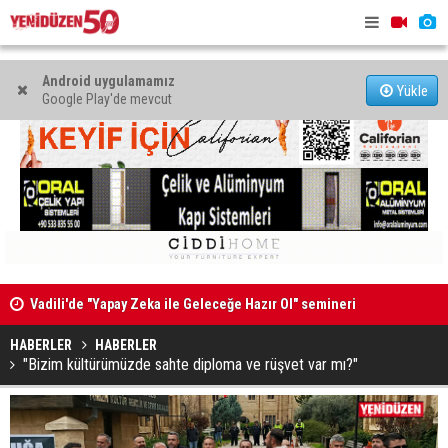
Android uygulamamız
Yükle
Google Play'de mevcut
Vadili'de "Yapay Zeka ile Geleceğe Hazır Ol" semineri
“Ekonomi v
düzenlendi
yönetilece
HABERLER
HABERLER
"Bizim kültürümüzde sahte diploma ve rüşvet var mı?"