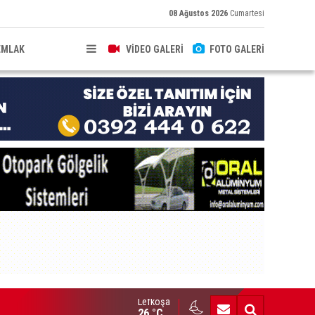
08 Ağustos 2026
Cumartesi
EMLAK
VİDEO GALERİ
FOTO GALERİ
Lefkoşa
brıs’ın güneyinde yıllık enflasyon temmuzda yüzde 2,9 oldu
26 °C