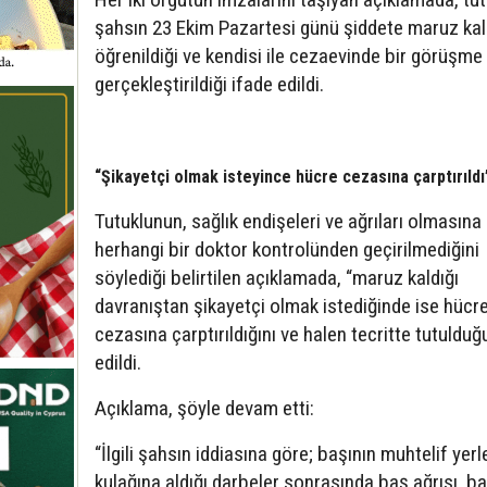
şahsın 23 Ekim Pazartesi günü şiddete maruz kal
öğrenildiği ve kendisi ile cezaevinde bir görüşme
gerçekleştirildiği ifade edildi.
“Şikayetçi olmak isteyince hücre cezasına çarptırıldı
Tutuklunun, sağlık endişeleri ve ağrıları olmasın
herhangi bir doktor kontrolünden geçirilmediğini
söylediği belirtilen açıklamada, “maruz kaldığı
davranıştan şikayetçi olmak istediğinde ise hücr
cezasına çarptırıldığını ve halen tecritte tutulduğ
edildi.
Açıklama, şöyle devam etti:
“İlgili şahsın iddiasına göre; başının muhtelif yerl
kulağına aldığı darbeler sonrasında baş ağrısı, b