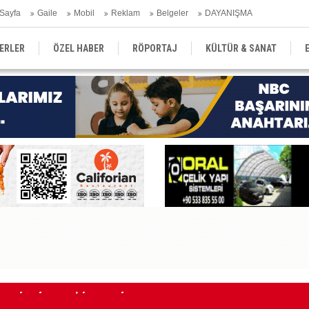
Sayfa
Gaile
Mobil
Reklam
Belgeler
DAYANIŞMA
ERLER
ÖZEL HABER
RÖPORTAJ
KÜLTÜR & SANAT
EĞİTİM
YEREL YÖNETİM
DERGİLER
SEKTÖR
Kı