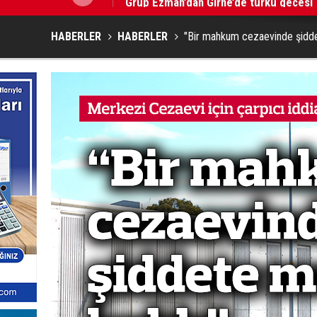
HABERLER
HABERLER
"Bir mahkum cezaevinde şidde