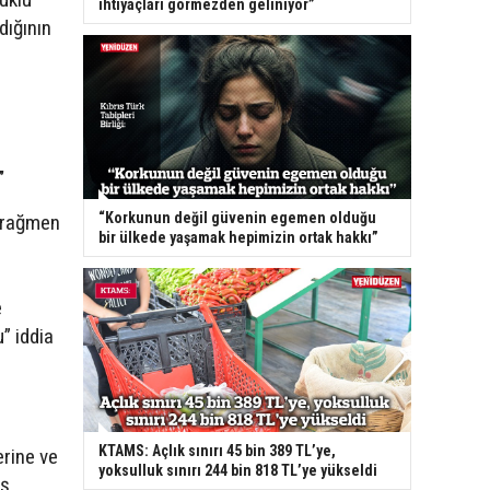
ihtiyaçları görmezden geliniyor”
dığının
”
“Korkunun değil güvenin egemen olduğu
a rağmen
bir ülkede yaşamak hepimizin ortak hakkı”
e
u” iddia
KTAMS: Açlık sınırı 45 bin 389 TL’ye,
erine ve
yoksulluk sınırı 244 bin 818 TL’ye yükseldi
aş