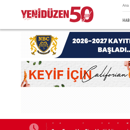
Ana 
HAB
Grup Ezman’dan Girne’de türkü gecesi