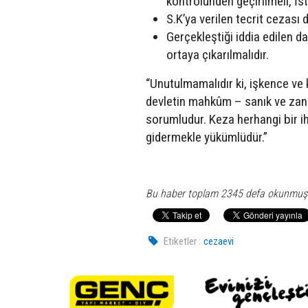
kontrolünden geçirilmeli, İ
S.K’ya verilen tecrit cezası 
Gerçekleştiği iddia edilen da
ortaya çıkarılmalıdır.
“Unutulmamalıdır ki, işkence ve
devletin mahkûm – sanık ve zanlı
sorumludur. Keza herhangi bir i
gidermekle yükümlüdür.”
Bu haber toplam 2345 defa okunmuş
Etiketler :
cezaevi