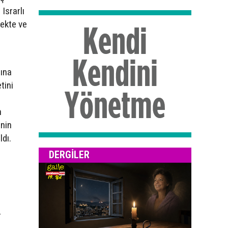
Israrlı
ekte ve
sına
tini
n
inin
ldı.
DERGILER
r