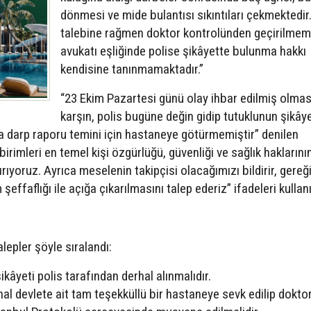
dönmesi ve mide bulantısı sıkıntıları çekmektedir. 
talebine rağmen doktor kontrolünden geçirilmem
avukatı eşliğinde polise şikâyette bulunma hakkı
kendisine tanınmamaktadır.”
“23 Ekim Pazartesi günü olay ihbar edilmiş olma
karşın, polis bugüne değin gidip tutuklunun şikâye
a darp raporu temini için hastaneye götürmemiştir” denilen
birimleri en temel kişi özgürlüğü, güvenliği ve sağlık haklarını
rıyoruz. Ayrıca meselenin takipçisi olacağımızı bildirir, gereğ
şeffaflığı ile açığa çıkarılmasını talep ederiz” ifadeleri kullanı
alepler şöyle sıralandı:
kâyeti polis tarafından derhal alınmalıdır.
hal devlete ait tam teşekküllü bir hastaneye sevk edilip dokto