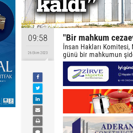
"Bir mahkum cezaev
09:58
İnsan Hakları Komitesi,
günü bir mahkumun şidde
26 Ekim 2023