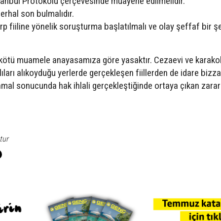
stanbul Protokolü çerçevesinde muayene edilmelidir.
derhal son bulmalıdır.
rp fiiline yönelik soruşturma başlatılmalı ve olay şeffaf bir ş
 kötü muamele anayasamıza göre yasaktır. Cezaevi ve karakol
ları alıkoyduğu yerlerde gerçekleşen fiillerden de idare bizza
hmal sonucunda hak ihlali gerçekleştiğinde ortaya çıkan zarar
tur