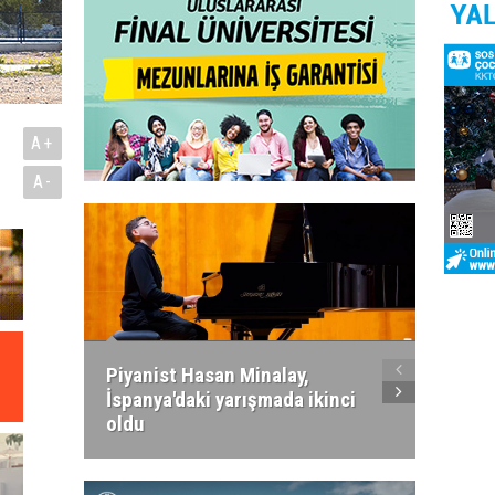
A+
A-
Piyanist Hasan Minalay,
Kıbrıs’
İspanya'daki yarışmada ikinci
Paradi
oldu
atacak