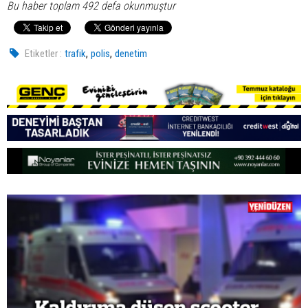
Bu haber toplam 492 defa okunmuştur
,
,
Etiketler :
trafik
polis
denetim