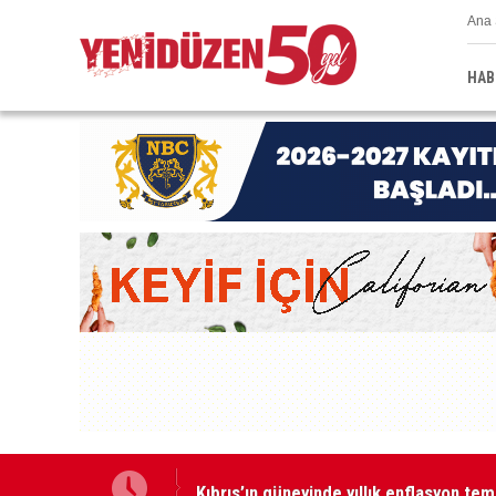
Ana 
HAB
Kıbrıs’ın güneyinde yıllık enflasyon t