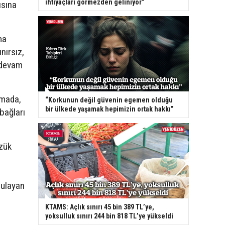
ihtiyaçları görmezden geliniyor”
ısına
ma
nırsız,
 devam
şmada,
“Korkunun değil güvenin egemen olduğu
bir ülkede yaşamak hepimizin ortak hakkı”
 bağları
üzük
gulayan
KTAMS: Açlık sınırı 45 bin 389 TL’ye,
yoksulluk sınırı 244 bin 818 TL’ye yükseldi