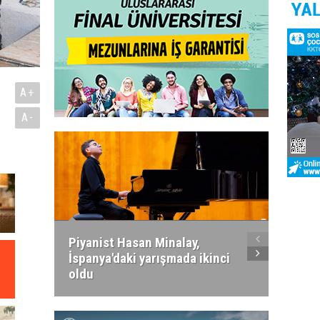
A+
A-
Piyanist Hasan Minalay,
Kıbrıs’
İspanya'daki yarışmada ikinci
Paradi
oldu
atacak