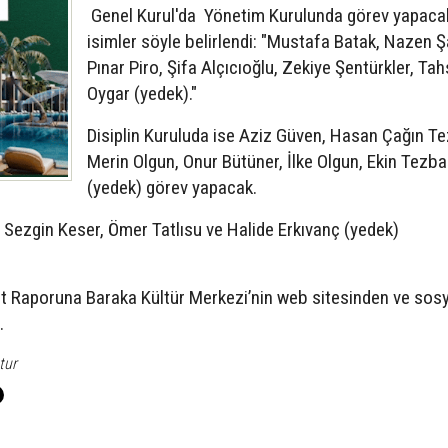
Genel Kurul'da Yönetim Kurulunda görev yapaca
isimler söyle belirlendi: "Mustafa Batak, Nazen Ş
Pınar Piro, Şifa Alçıcıoğlu, Zekiye Şentürkler, Tah
Oygar (yedek)."
Disiplin Kuruluda ise Aziz Güven, Hasan Çağın T
Merin Olgun, Onur Bütüner, İlke Olgun, Ekin Tezb
(yedek) görev yapacak.
 Sezgin Keser, Ömer Tatlısu ve Halide Erkıvanç (yedek)
t Raporuna Baraka Kültür Merkezi’nin web sitesinden ve sosy
.
tur