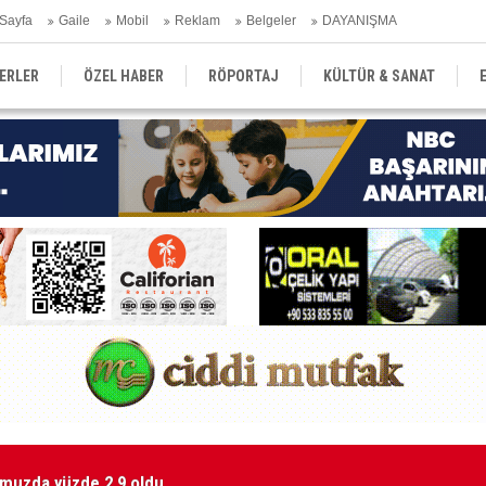
Sayfa
Gaile
Mobil
Reklam
Belgeler
DAYANIŞMA
ERLER
ÖZEL HABER
RÖPORTAJ
KÜLTÜR & SANAT
EĞİTİM
YEREL YÖNETİM
DERGİLER
SEKTÖR
emmuzda yüzde 2,9 oldu
Ma