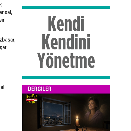
k
ansal,
sin
ezbaşar,
aşar
al
DERGILER