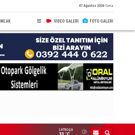
07 Ağustos 2026
Cuma
EMLAK
VİDEO GALERİ
FOTO GALERİ
Lefkoşa
hkeme binalarına zarar verenler hakkında yasal işlem başlatıldı
33 °C