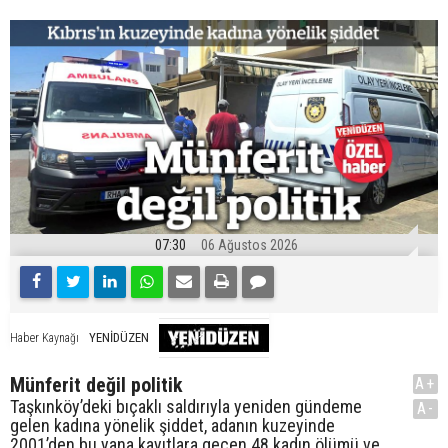
07:30
06 Ağustos 2026
YENİDÜZEN
Haber Kaynağı
Münferit değil politik
A+
Taşkınköy’deki bıçaklı saldırıyla yeniden gündeme
A-
gelen kadına yönelik şiddet, adanın kuzeyinde
2001’den bu yana kayıtlara geçen 48 kadın ölümü ve