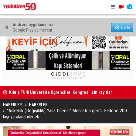
Android uygulamamız
Yükle
Google Play'de mevcut
Kıbrıs Türk Üniversite Öğrencileri Kongresi için kayıtlar
Dikkat kesi
sürüyor
HABERLER
HABERLER
"Askerlik (Değişiklik) Yasa Önerisi" Meclisten geçti: Sadece 200
kişi yaralanabilecek