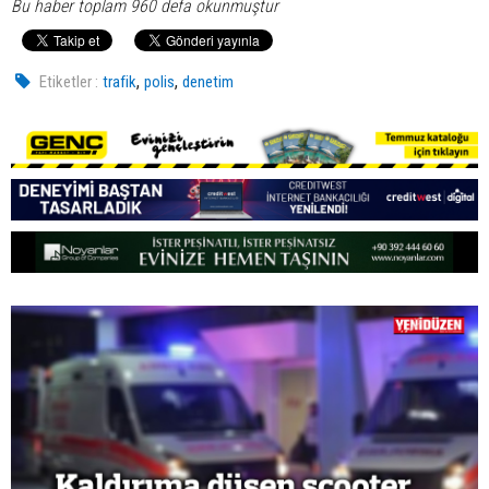
Bu haber toplam 960 defa okunmuştur
,
,
Etiketler :
trafik
polis
denetim