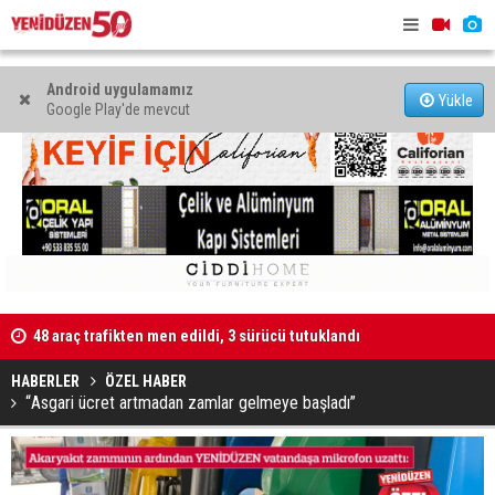
Android uygulamamız
Yükle
Google Play'de mevcut
Kaldırıma düşen scooter sürücüsü yaralandı
"Taçoy, CTP
HABERLER
ÖZEL HABER
“Asgari ücret artmadan zamlar gelmeye başladı”