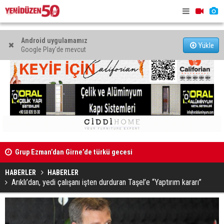
Android uygulamamız
Yükle
Google Play'de mevcut
Grup Ezman’dan Girne’de türkü gecesi
Mahkeme bi
başlatıldı
HABERLER
HABERLER
Kıbrıs’ın güneyinde yıllık enflasyon temmuzda yüzde 2,9
Arıklı’dan, yedi çalışanı işten durduran Taşel’e “Yaptırım kararı”
oldu