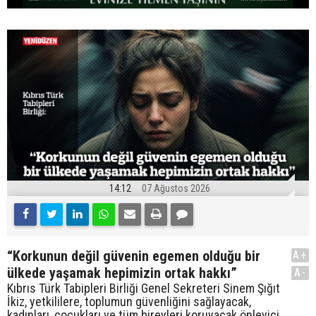
14:12
07 Ağustos 2026
“Korkunun değil güvenin egemen olduğu bir
A+
ülkede yaşamak hepimizin ortak hakkı”
A-
Kıbrıs Türk Tabipleri Birliği Genel Sekreteri Sinem Şığıt
İkiz, yetkililere, toplumun güvenliğini sağlayacak,
kadınları, çocukları ve tüm bireyleri koruyacak önleyici