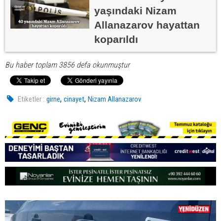
yaşındaki Nizam
Allanazarov hayattan
koparıldı
Bu haber toplam 3856 defa okunmuştur
,
,
Etiketler :
girne
cinayet
Nizam Allanazarov