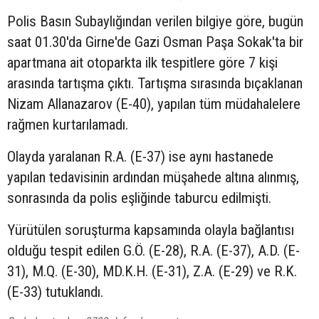
Polis Basın Subaylığından verilen bilgiye göre, bugün
saat 01.30'da Girne'de Gazi Osman Paşa Sokak'ta bir
apartmana ait otoparkta ilk tespitlere göre 7 kişi
arasında tartışma çıktı. Tartışma sırasında bıçaklanan
Nizam Allanazarov (E-40), yapılan tüm müdahalelere
rağmen kurtarılamadı.
Olayda yaralanan R.A. (E-37) ise aynı hastanede
yapılan tedavisinin ardından müşahede altına alınmış,
sonrasında da polis eşliğinde taburcu edilmişti.
Yürütülen soruşturma kapsamında olayla bağlantısı
olduğu tespit edilen G.Ö. (E-28), R.A. (E-37), A.D. (E-
31), M.Q. (E-30), MD.K.H. (E-31), Z.A. (E-29) ve R.K.
(E-33) tutuklandı.