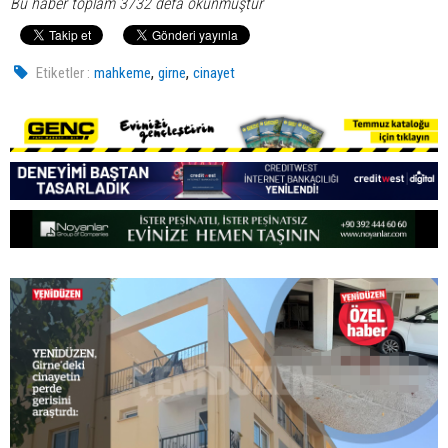
Bu haber toplam 3732 defa okunmuştur
,
,
Etiketler :
mahkeme
girne
cinayet