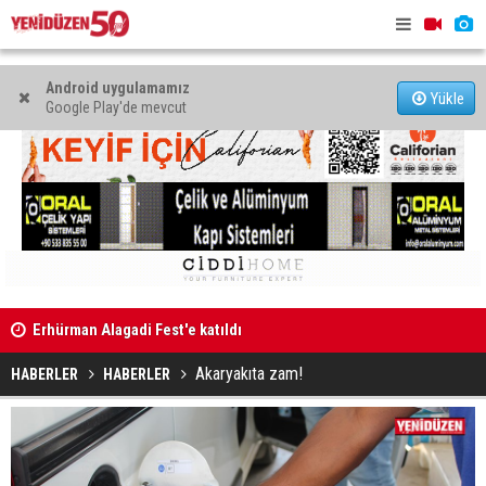
Android uygulamamız
Yükle
Google Play'de mevcut
Erhürman Alagadi Fest'e katıldı
Yetişemedi
Eğlence mekanında kanunsuz silahla yakalandı
Var
Akaryakıta zam!
HABERLER
HABERLER