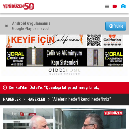
Android uygulamamız
Yükle
Google Play'de mevcut
”
Şenkul'dan Üstel'e: “Çocukça laf yetiştirmeyi bırak,
Kadın Bede
tatilini kesip görevinin başına dön”
“Ailelerin hedefi kendi hedefimiz"
HABERLER
HABERLER