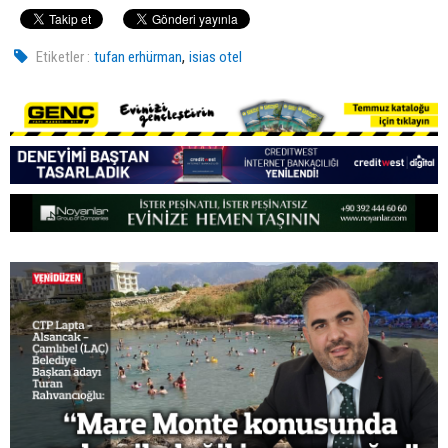
,
Etiketler :
tufan erhürman
isias otel