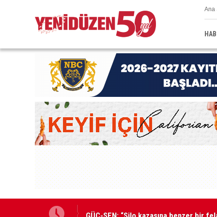
Ana 
HAB
GÜÇ-SEN: “Silo kazasına benzer bir fel