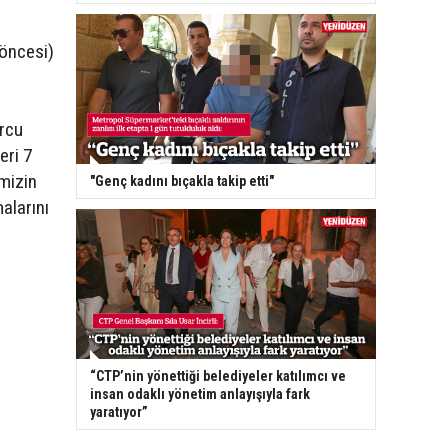
 öncesi)
orcu
eri 7
mizin
"Genç kadını bıçakla takip etti"
alarını
“CTP’nin yönettiği belediyeler katılımcı ve
insan odaklı yönetim anlayışıyla fark
yaratıyor”