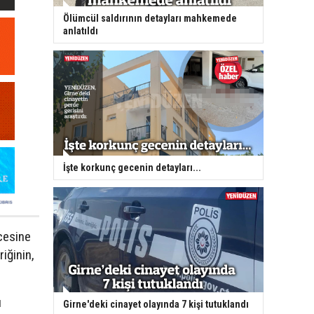
Ölümcül saldırının detayları mahkemede
anlatıldı
İşte korkunç gecenin detayları...
ncesine
iğinin,
ı
Girne'deki cinayet olayında 7 kişi tutuklandı