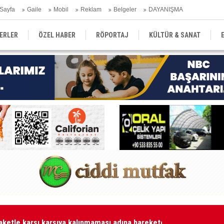
Sayfa
Gaile
Mobil
Reklam
Belgeler
DAYANIŞMA
ERLER
ÖZEL HABER
RÖPORTAJ
KÜLTÜR & SANAT
EĞİTİM
YEREL YÖNETİM
DERGİLER
SEKTÖR
aketle karşı karşıya kalınmaması adına harekete geçtik
MA