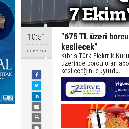
“675 TL üzeri borcu
10:51
kesilecek”
03 Ekim 2024
Kıbrıs Türk Elektrik Kur
üzerinde borcu olan abon
kesileceğini duyurdu.