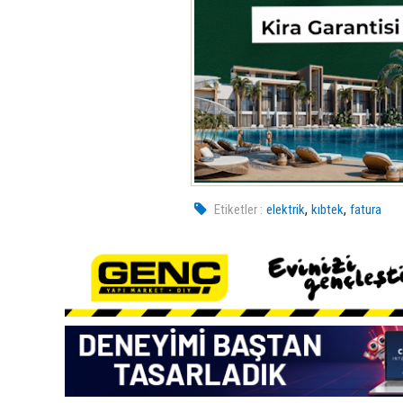
,
,
Etiketler :
elektrik
kıbtek
fatura