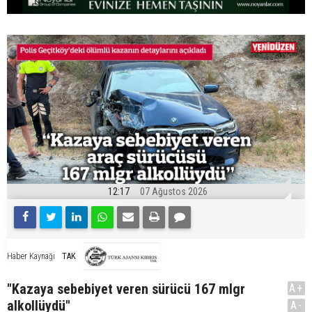
12:17
07 Ağustos 2026
TAK
Haber Kaynağı
"Kazaya sebebiyet veren sürücü 167 mlgr
A+
alkollüydü"
A-