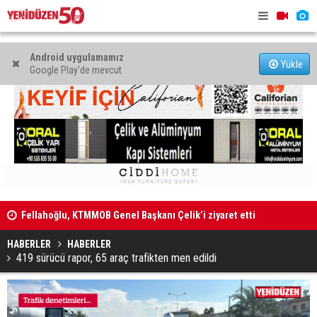
Android uygulamamız
Yükle
Google Play'de mevcut
Fellahoğlu, KTMMOB Genel Başkanı Çelik’i ziyaret etti
“Mahkeme ka
"Kazaya sebebiyet veren sürücü 167 mlgr alkollüydü"
edilemez”
HABERLER
HABERLER
419 sürücü rapor, 65 araç trafikten men edildi