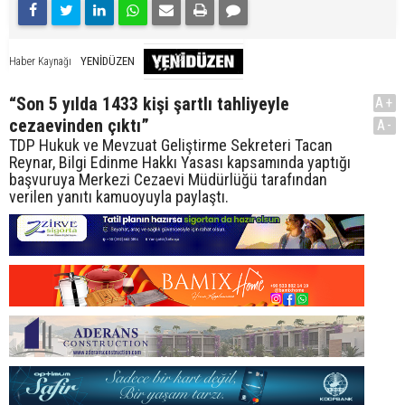
YENİDÜZEN
Haber Kaynağı
“Son 5 yılda 1433 kişi şartlı tahliyeyle
A+
cezaevinden çıktı”
A-
TDP Hukuk ve Mevzuat Geliştirme Sekreteri Tacan
Reynar, Bilgi Edinme Hakkı Yasası kapsamında yaptığı
başvuruya Merkezi Cezaevi Müdürlüğü tarafından
verilen yanıtı kamuoyuyla paylaştı.