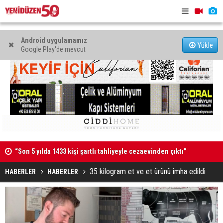
Android uygulamamız
Yükle
Google Play'de mevcut
“Son 5 yılda 1433 kişi şartlı tahliyeyle cezaevinden çıktı”
Kaldırıma 
48 araç trafikten men edildi, 3 sürücü tutuklandı
35 kilogram et ve et ürünü imha edildi
HABERLER
HABERLER