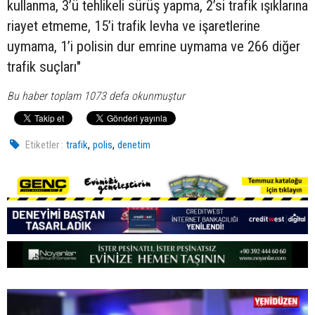
kullanma, 3’ü tehlikeli sürüş yapma, 2’si trafik ışıklarına
riayet etmeme, 15’i trafik levha ve işaretlerine
uymama, 1’i polisin dur emrine uymama ve 266 diğer
trafik suçları"
Bu haber toplam 1073 defa okunmuştur
,
,
Etiketler :
trafik
polis
denetim