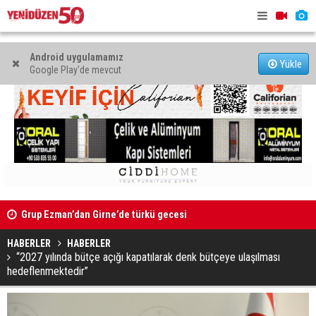
Android uygulamamız
Yükle
Google Play'de mevcut
9 iş
Grup Ezman’dan Girne’de türkü gecesi
Kıbrıs’ın 
oldu
HABERLER
HABERLER
“2027 yılında bütçe açığı kapatılarak denk bütçeye ulaşılması
hedeflenmektedir”