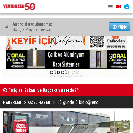
Android uygulamamız
Yükle
Google Play'de mevcut
pter
“İçişleri Bakanı ve Başbakan nerede?”
Kimi kurta
15 günde 3 bin öğrenci
HABERLER
ÖZEL HABER